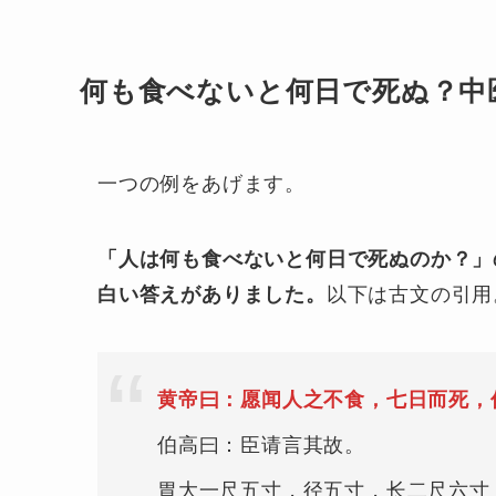
何も食べないと何日で死ぬ？中
一つの例をあげます。
「人は何も食べないと何日で死ぬのか？」
白い答えがありました。
以下は古文の引用
黄帝曰：愿闻人之不食，七日而死，
伯高曰：臣请言其故。
胃大一尺五寸，径五寸，长二尺六寸