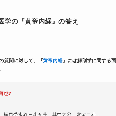
医学の『黄帝内経』の答え
の質問に対して、『
黄帝内経
』には解剖学に関する
。
何也?
，横屈受水谷三斗五升，其中之谷，常留二斗，