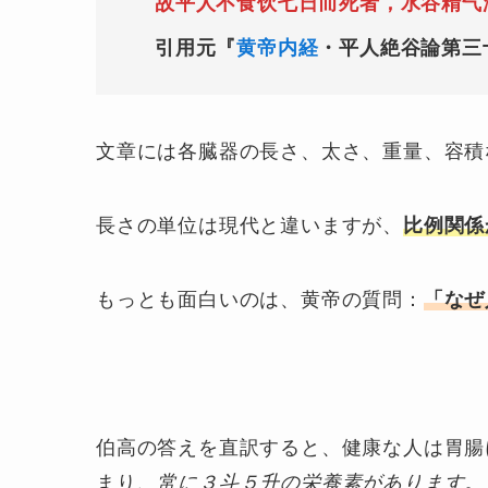
故平人不食饮七日而死者，水谷精气
引用元『
黄帝内経
・平人絶谷論第三
文章には各臓器の長さ、太さ、重量、容積
長さの単位は現代と違いますが、
比例関係
もっとも面白いのは、黄帝の質問：
「なぜ
伯高の答えを直訳すると、健康な人は胃腸
まり、
常に３斗５升の栄養素があります。