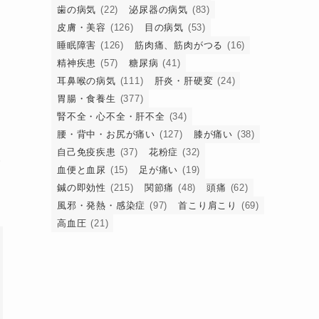
歯の病気
(22)
泌尿器の病気
(83)
皮膚・美容
(126)
目の病気
(53)
睡眠障害
(126)
筋肉痛、筋肉がつる
(16)
精神疾患
(57)
糖尿病
(41)
耳鼻喉の病気
(111)
肝炎・肝硬変
(24)
胃腸・食養生
(377)
腎不全・心不全・肝不全
(34)
腰・背中・お尻が痛い
(127)
膝が痛い
(38)
自己免疫疾患
(37)
花粉症
(32)
面
血便と血尿
(15)
足が痛い
(19)
鍼の即効性
(215)
関節痛
(48)
頭痛
(62)
風邪・発熱・感染症
(97)
首こり肩こり
(69)
高血圧
(21)