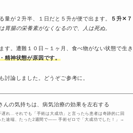
る量が２升半、１日だと５升が便で出ます。
５升✕７
は胃腸の栄養素がなくなるので、人は死ぬ。
ます。遭難１０日～１ヶ月、食べ物がない状態で生
・精神状態が原因です。
も討論しました。どうぞご参考に。
さんの気持ちは、病気治療の効果を左右する
手遅れ…それでも「手術は大成功」と言ったら患者は奇跡的に回
った途端、たった2週間で—— 手術ゼロで「大成功でした！」→