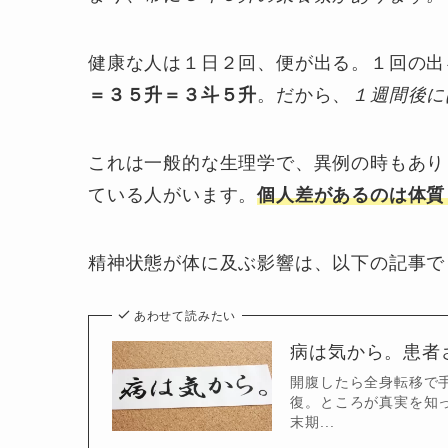
健康な人は１日２回、便が出る。１回の出
＝３５升＝３斗５升
。だから、
１週間後に
これは一般的な生理学で、異例の時もあり
ている人がいます。
個人差があるのは体質
精神状態が体に及ぶ影響は、以下の記事で
あわせて読みたい
病は気から。患者
開腹したら全身転移で
復。ところが真実を知
末期...