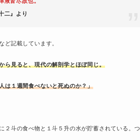
津液皆尽故也。
十二』より
など記載しています。
から見ると、現代の解剖学とほぼ同じ。
人は１週間食べないと死ぬのか？」
に２斗の食べ物と１斗５升の水が貯蓄されている。