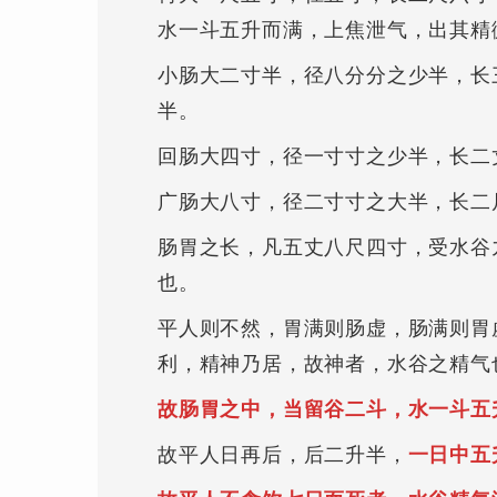
水一斗五升而满，上焦泄气，出其精
小肠大二寸半，径八分分之少半，长
半。
回肠大四寸，径一寸寸之少半，长二
广肠大八寸，径二寸寸之大半，长二
肠胃之长，凡五丈八尺四寸，受水谷
也。
平人则不然，胃满则肠虚，肠满则胃
利，精神乃居，故神者，水谷之精气
故肠胃之中，当留谷二斗，水一斗五
故平人日再后，后二升半，
一日中五