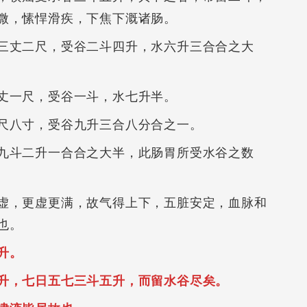
微，愫悍滑疾，下焦下溉诸肠。
三丈二尺，受谷二斗四升，水六升三合合之大
丈一尺，受谷一斗，水七升半。
尺八寸，受谷九升三合八分合之一。
九斗二升一合合之大半，此肠胃所受水谷之数
虚，更虚更满，故气得上下，五脏安定，血脉和
也。
升。
升，七日五七三斗五升，而留水谷尽矣。