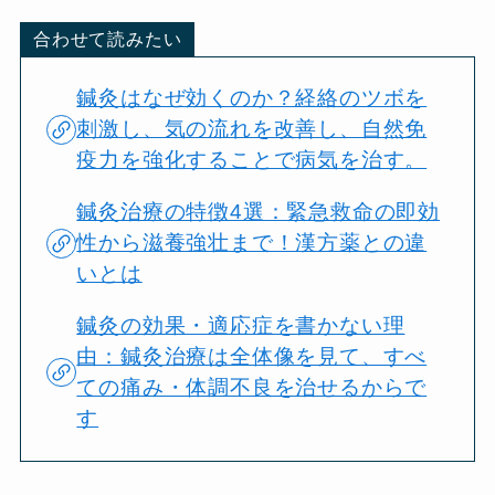
合わせて読みたい
鍼灸はなぜ効くのか？経絡のツボを
刺激し、気の流れを改善し、自然免
疫力を強化することで病気を治す。
鍼灸治療の特徴4選：緊急救命の即効
性から滋養強壮まで！漢方薬との違
いとは
鍼灸の効果・適応症を書かない理
由：鍼灸治療は全体像を見て、すべ
ての痛み・体調不良を治せるからで
す