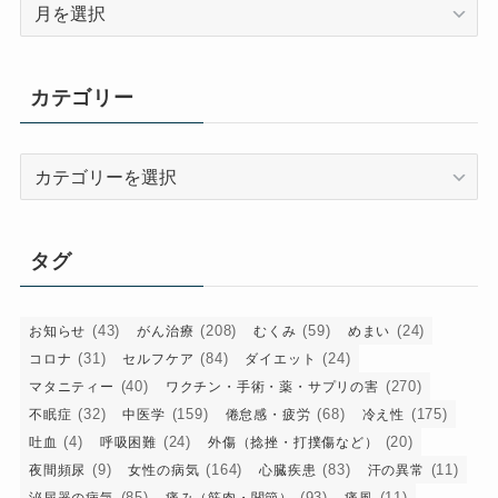
ア
ー
カ
イ
カテゴリー
ブ
カ
テ
ゴ
リ
タグ
ー
(43)
(208)
(59)
(24)
お知らせ
がん治療
むくみ
めまい
(31)
(84)
(24)
コロナ
セルフケア
ダイエット
(40)
(270)
マタニティー
ワクチン・手術・薬・サプリの害
(32)
(159)
(68)
(175)
不眠症
中医学
倦怠感・疲労
冷え性
(4)
(24)
(20)
吐血
呼吸困難
外傷（捻挫・打撲傷など）
(9)
(164)
(83)
(11)
夜間頻尿
女性の病気
心臓疾患
汗の異常
(85)
(93)
(11)
泌尿器の病気
痛み（筋肉・関節）
痛風