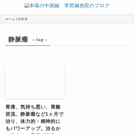
ホーム
静脈瘤
静脈瘤
– tag –
胃痛、気持ち悪い、胃酸
逆流、静脈瘤など1ヶ月で
治り、体力的・精神的に
もパワーアップ。治るか