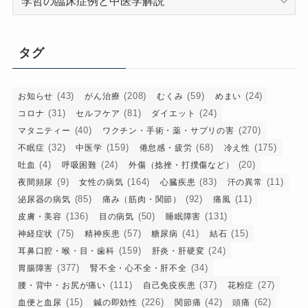
テ
ゴ
リ
タグ
ー
(43)
(208)
(59)
(24)
お知らせ
がん治療
むくみ
めまい
(31)
(81)
(24)
コロナ
セルフケア
ダイエット
(40)
(270)
マタニティー
ワクチン・手術・薬・サプリの害
(32)
(159)
(68)
(175)
不眠症
中医学
倦怠感・疲労
冷え性
(4)
(24)
(20)
吐血
呼吸困難
外傷（捻挫・打撲傷など）
(9)
(164)
(83)
(11)
夜間頻尿
女性の病気
心臓疾患
汗の異常
(85)
(92)
(11)
泌尿器の病気
痛み（筋肉・関節）
痛風
(136)
(50)
(131)
皮膚・美容
目の病気
睡眠障害
(75)
(57)
(41)
(15)
神経症状
精神疾患
糖尿病
結石
(159)
(24)
耳鼻口腔・喉・目・歯科
肝炎・肝硬変
(377)
(34)
胃腸障害
腎不全・心不全・肝不全
(111)
(37)
(27)
腰・背中・お尻が痛い
自己免疫疾患
花粉症
(15)
(226)
(42)
(62)
血便と血尿
鍼の即効性
関節痛
頭痛