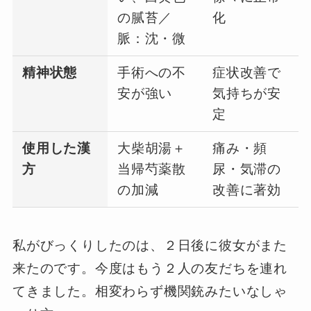
の腻苔／
化
脈：沈・微
精神状態
手術への不
症状改善で
安が強い
気持ちが安
定
使用した漢
大柴胡湯＋
痛み・頻
方
当帰芍薬散
尿・気滞の
の加減
改善に著効
私がびっくりしたのは、２日後に彼女がまた
来たのです。今度はもう２人の友だちを連れ
てきました。相変わらず機関銃みたいなしゃ