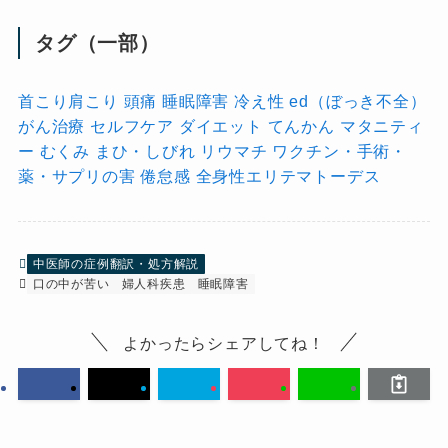
タグ（一部）
首こり肩こり
頭痛
睡眠障害
冷え性
ed（ぼっき不全）
がん治療
セルフケア
ダイエット
てんかん
マタニティ
ー
むくみ
まひ・しびれ
リウマチ
ワクチン・手術・
薬・サプリの害
倦怠感
全身性エリテマトーデス
中医師の症例翻訳・処方解説
口の中が苦い
婦人科疾患
睡眠障害
よかったらシェアしてね！