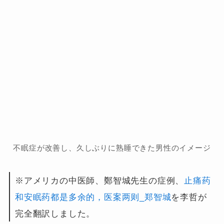
不眠症が改善し、久しぶりに熟睡できた男性のイメージ
※アメリカの中医師、鄭智城先生の症例、
止痛药
和安眠药都是多余的，医案两则_郑智城
を李哲が
完全翻訳しました。