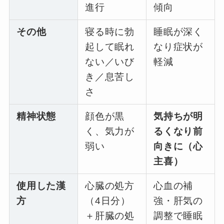
進行
傾向
その他
寝る時に勃
睡眠が深く
起して眠れ
なり症状が
ない／いび
軽減
き／息苦し
さ
精神状態
顔色が黒
気持ちが明
く、気力が
るくなり前
弱い
向きに（心
主喜）
使用した漢
心臓の処方
心血の補
方
（4日分）
強・肝気の
＋肝臓の処
調整で睡眠