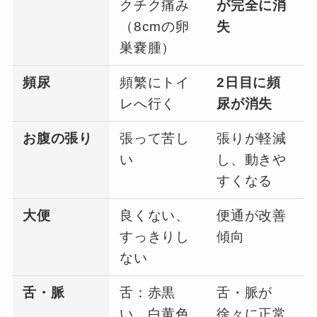
クチク痛み
が完全に消
（8cmの卵
失
巣嚢腫）
頻尿
頻繁にトイ
2日目に頻
レへ行く
尿が消失
お腹の張り
張って苦し
張りが軽減
い
し、動きや
すくなる
大便
良くない、
便通が改善
すっきりし
傾向
ない
舌・脈
舌：赤黒
舌・脈が
い、白黄色
徐々に正常