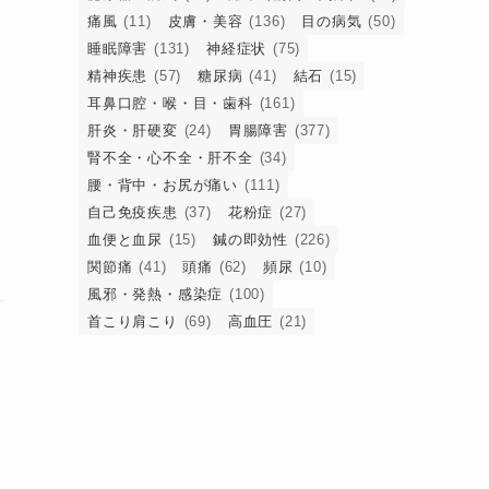
痛風
(11)
皮膚・美容
(136)
目の病気
(50)
睡眠障害
(131)
神経症状
(75)
精神疾患
(57)
糖尿病
(41)
結石
(15)
耳鼻口腔・喉・目・歯科
(161)
肝炎・肝硬変
(24)
胃腸障害
(377)
腎不全・心不全・肝不全
(34)
腰・背中・お尻が痛い
(111)
自己免疫疾患
(37)
花粉症
(27)
血便と血尿
(15)
鍼の即効性
(226)
関節痛
(41)
頭痛
(62)
頻尿
(10)
風邪・発熱・感染症
(100)
首こり肩こり
(69)
高血圧
(21)
と