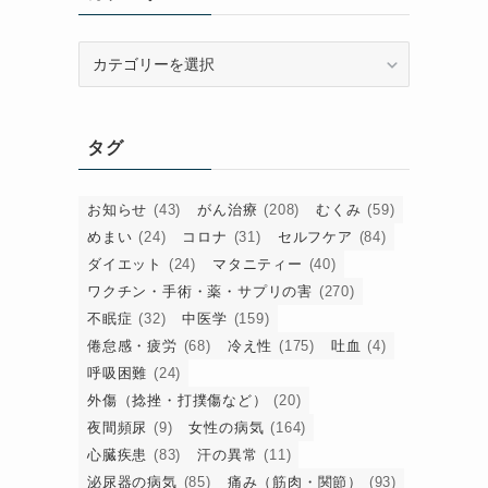
カ
テ
ゴ
リ
タグ
ー
お知らせ
(43)
がん治療
(208)
むくみ
(59)
めまい
(24)
コロナ
(31)
セルフケア
(84)
ダイエット
(24)
マタニティー
(40)
ワクチン・手術・薬・サプリの害
(270)
不眠症
(32)
中医学
(159)
倦怠感・疲労
(68)
冷え性
(175)
吐血
(4)
呼吸困難
(24)
外傷（捻挫・打撲傷など）
(20)
夜間頻尿
(9)
女性の病気
(164)
心臓疾患
(83)
汗の異常
(11)
泌尿器の病気
(85)
痛み（筋肉・関節）
(93)