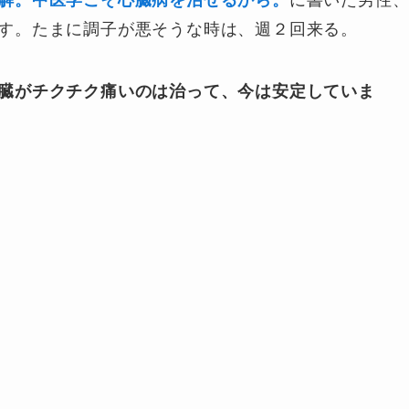
解。中医学こそ心臓病を治せるから。
に書いた男性
す。たまに調子が悪そうな時は、週２回来る。
臓がチクチク痛いのは治って、今は安定していま