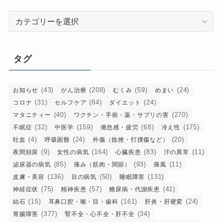
カ
テ
ゴ
リ
タグ
ー
(43)
(208)
(59)
(24)
お知らせ
がん治療
むくみ
めまい
(31)
(84)
(24)
コロナ
セルフケア
ダイエット
(40)
(270)
マタニティー
ワクチン・手術・薬・サプリの害
(32)
(159)
(68)
(175)
不眠症
中医学
倦怠感・疲労
冷え性
(4)
(24)
(20)
吐血
呼吸困難
外傷（捻挫・打撲傷など）
(9)
(164)
(83)
(11)
夜間頻尿
女性の病気
心臓疾患
汗の異常
(85)
(93)
(11)
泌尿器の病気
痛み（筋肉・関節）
痛風
(136)
(50)
(131)
皮膚・美容
目の病気
睡眠障害
(75)
(57)
(41)
神経症状
精神疾患
糖尿病・代謝疾患
(15)
(161)
(24)
結石
耳鼻口腔・喉・目・歯科
肝炎・肝硬変
(377)
(34)
胃腸障害
腎不全・心不全・肝不全