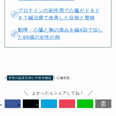
プロテインの副作用で心臓がドキド
キ？鍼治療で改善した症例と警鐘
動悸・心臓と胸の痛みを鍼4回で治し
た89歳の女性の例
李哲の臨床症例と中医学解説
心臓疾患
よかったらシェアしてね！