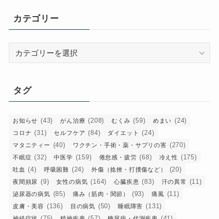
カ
イ
カテゴリー
ブ
カ
テ
ゴ
リ
タグ
ー
(43)
(208)
(59)
(24)
お知らせ
がん治療
むくみ
めまい
(31)
(84)
(24)
コロナ
セルフケア
ダイエット
(40)
(270)
マタニティー
ワクチン・手術・薬・サプリの害
(32)
(159)
(68)
(175)
不眠症
中医学
倦怠感・疲労
冷え性
(4)
(24)
(20)
吐血
呼吸困難
外傷（捻挫・打撲傷など）
(9)
(164)
(83)
(11)
夜間頻尿
女性の病気
心臓疾患
汗の異常
(85)
(93)
(11)
泌尿器の病気
痛み（筋肉・関節）
痛風
(136)
(50)
(131)
皮膚・美容
目の病気
睡眠障害
(75)
(57)
(41)
神経症状
精神疾患
糖尿病・代謝疾患