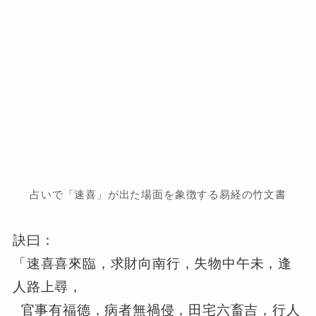
占いで「速喜」が出た場面を象徴する易経の竹文書
訣曰：
「速喜喜來臨，求財向南行，失物中午未，逢
人路上尋，
官事有福德，病者無禍侵，田宅六畜吉，行人