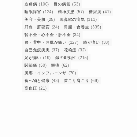
皮膚病
(106)
目の病気
(53)
睡眠障害
(124)
精神疾患
(57)
糖尿病
(41)
美容・美肌
(25)
耳鼻喉の病気
(111)
水
肝炎・肝硬変
(24)
胃腸・食養生
(335)
腎不全・心不全・肝不全
(34)
腰・背中・お尻が痛い
(127)
膝が痛い
(38)
自己免疫疾患
(37)
花粉症
(32)
足が痛い
(19)
鍼の即効性
(215)
、
関節痛
(50)
頭痛
(62)
風邪・インフルエンザ
(70)
食べ物と健康
(43)
首こり肩こり
(69)
高血圧
(21)