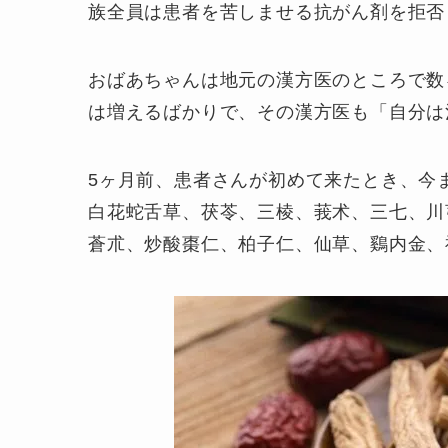
族全員は患者を苦しませる抗がん剤を拒否
おばあちゃんは地元の漢方医のところで数
は増えるばかりで、その漢方医も「自分は
5ヶ月前、患者さんが初めて来たとき、今
白花蛇舌草、茯苓、三棱、莪术、三七、川
蒼朮、炒酸棗仁、柏子仁、仙草、鷄内金、