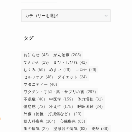
カ
テ
ゴ
リ
タグ
ー
お知らせ
(43)
がん治療
(208)
てんかん
(19)
まひ・しびれ
(41)
むくみ
(59)
めまい
(29)
コロナ
(29)
セルフケア
(48)
ダイエット
(24)
マタニティー
(40)
ワクチン・手術・薬・サプリの害
(267)
不眠症
(40)
中医学
(159)
体力増強
(31)
倦怠感
(72)
冷え性
(175)
呼吸困難
(24)
外傷（捻挫・打撲傷など）
(20)
、
婦人科疾患
(164)
心臓疾患
(83)
家
歯の病気
(22)
泌尿器の病気
(83)
発熱
(38)