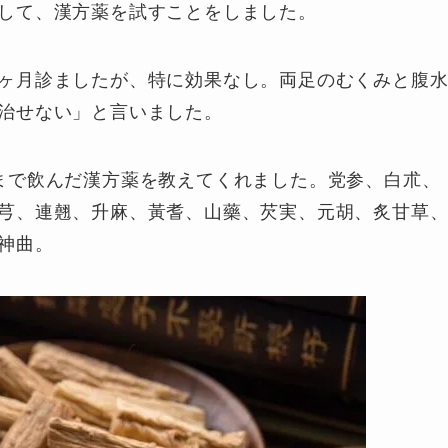
して、漢方薬を試すことをしました。
ヶ月診ましたが、特に効果なし。両足のむくみと腹
治せない」と言いました。
まで飲んだ漢方薬を教えてくれました。党参、白朮、
芎、連翹、升麻、黃耆、山藥、芡実、元胡、炙甘草
神曲。