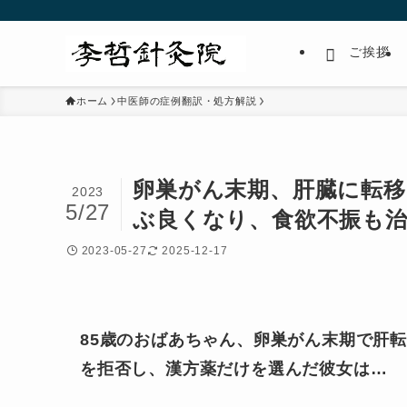
ご挨拶
ホーム
中医師の症例翻訳・処方解説
卵巣がん末期、肝臓に転
2023
5/27
ぶ良くなり、食欲不振も
2023-05-27
2025-12-17
85歳のおばあちゃん、卵巣がん末期で肝
を拒否し、漢方薬だけを選んだ彼女は…