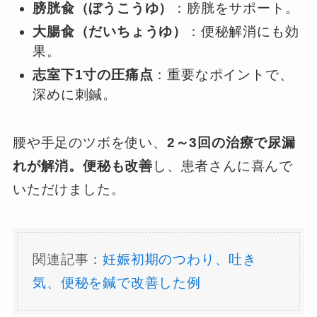
膀胱兪（ぼうこうゆ）
：膀胱をサポート。
大腸兪（だいちょうゆ）
：便秘解消にも効
果。
志室下1寸の圧痛点
：重要なポイントで、
深めに刺鍼。
腰や手足のツボを使い、
2～3回の治療で尿漏
れが解消。便秘も改善
し、患者さんに喜んで
いただけました。
関連記事：
妊娠初期のつわり、吐き
気、便秘を鍼で改善した例