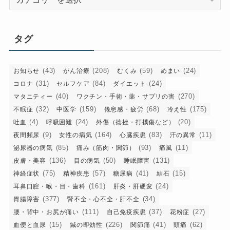
テ
ゴ
リ
タグ
ー
(43)
(208)
(59)
(24)
お知らせ
がん治療
むくみ
めまい
(31)
(84)
(24)
コロナ
セルフケア
ダイエット
(40)
(270)
マタニティー
ワクチン・手術・薬・サプリの害
(32)
(159)
(68)
(175)
不眠症
中医学
倦怠感・疲労
冷え性
(4)
(24)
(20)
吐血
呼吸困難
外傷（捻挫・打撲傷など）
(9)
(164)
(83)
(11)
夜間頻尿
女性の病気
心臓疾患
汗の異常
(85)
(93)
(11)
泌尿器の病気
痛み（筋肉・関節）
痛風
(136)
(50)
(131)
皮膚・美容
目の病気
睡眠障害
(75)
(57)
(41)
(15)
神経症状
精神疾患
糖尿病
結石
(161)
(24)
耳鼻口腔・喉・目・歯科
肝炎・肝硬変
(377)
(34)
胃腸障害
腎不全・心不全・肝不全
(111)
(37)
(27)
腰・背中・お尻が痛い
自己免疫疾患
花粉症
(15)
(226)
(41)
(62)
血便と血尿
鍼の即効性
関節痛
頭痛