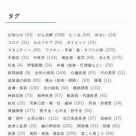
ゴ
リ
タグ
ー
(43)
(208)
(59)
(24)
お知らせ
がん治療
むくみ
めまい
(31)
(84)
(24)
コロナ
セルフケア
ダイエット
(40)
(270)
マタニティー
ワクチン・手術・薬・サプリの害
(32)
(159)
(68)
(175)
不眠症
中医学
倦怠感・疲労
冷え性
(4)
(24)
(20)
吐血
呼吸困難
外傷（捻挫・打撲傷など）
(9)
(164)
(83)
(11)
夜間頻尿
女性の病気
心臓疾患
汗の異常
(85)
(93)
(11)
泌尿器の病気
痛み（筋肉・関節）
痛風
(136)
(50)
(131)
皮膚・美容
目の病気
睡眠障害
(75)
(57)
(41)
神経症状
精神疾患
糖尿病・代謝疾患
(15)
(161)
(24)
結石
耳鼻口腔・喉・目・歯科
肝炎・肝硬変
(377)
(34)
胃腸障害
腎不全・心不全・肝不全
(111)
(37)
(27)
腰・背中・お尻が痛い
自己免疫疾患
花粉症
(15)
(226)
(41)
(62)
血便と血尿
鍼の即効性
関節痛
頭痛
(10)
(100)
(69)
頻尿
風邪・発熱・感染症
首こり肩こり