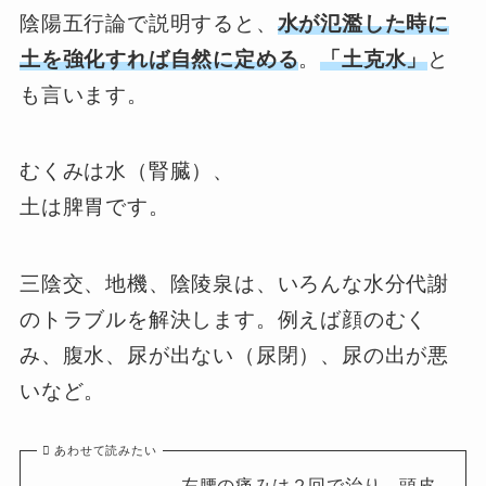
陰陽五行論で説明すると、
水が氾濫した時に
土を強化すれば自然に定める
。
「土克水」
と
も言います。
むくみは水（腎臓）、
土は脾胃です。
三陰交、地機、陰陵泉は、いろんな水分代謝
のトラブルを解決します。例えば顔のむく
み、腹水、尿が出ない（尿閉）、尿の出が悪
いなど。
あわせて読みたい
左腰の痛みは２回で治り、頭皮