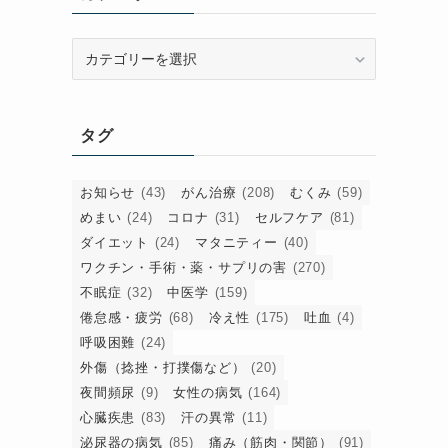
カ
テ
ゴ
リ
タグ
ー
お知らせ
(43)
がん治療
(208)
むくみ
(59)
めまい
(24)
コロナ
(31)
セルフケア
(81)
ダイエット
(24)
マタニティー
(40)
ワクチン・手術・薬・サプリの害
(270)
不眠症
(32)
中医学
(159)
倦怠感・疲労
(68)
冷え性
(175)
吐血
(4)
呼吸困難
(24)
外傷（捻挫・打撲傷など）
(20)
夜間頻尿
(9)
女性の病気
(164)
心臓疾患
(83)
汗の異常
(11)
泌尿器の病気
(85)
痛み（筋肉・関節）
(91)