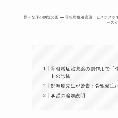
様々な形の病院の薬 — 骨粗鬆症治療薬（ビスホス
ース
骨粗鬆症治療薬の副作用で「
トの恐怖
倪海厦先生が警告：骨粗鬆症
李哲の追加説明