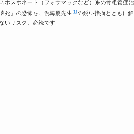
スホスホネート（フォサマックなど）系の骨粗鬆症
1
壊死」の恐怖を、倪海厦先生
の鋭い指摘とともに解
ないリスク、必読です。