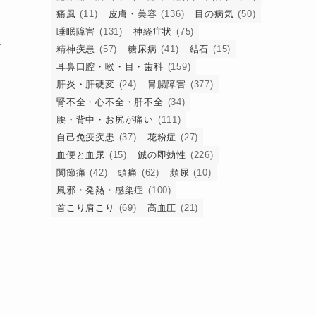
痛風
(11)
皮膚・美容
(136)
目の病気
(50)
睡眠障害
(131)
神経症状
(75)
ケ
精神疾患
(57)
糖尿病
(41)
結石
(15)
耳鼻口腔・喉・目・歯科
(159)
肝炎・肝硬変
(24)
胃腸障害
(377)
腎不全・心不全・肝不全
(34)
腰・背中・お尻が痛い
(111)
自己免疫疾患
(37)
花粉症
(27)
血便と血尿
(15)
鍼の即効性
(226)
関節痛
(42)
頭痛
(62)
頻尿
(10)
風邪・発熱・感染症
(100)
首こり肩こり
(69)
高血圧
(21)