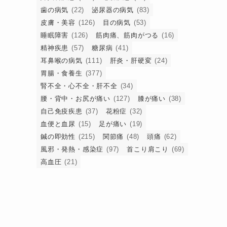
歯の病気
(22)
泌尿器の病気
(83)
皮膚・美容
(126)
目の病気
(53)
睡眠障害
(126)
筋肉痛、筋肉がつる
(16)
精神疾患
(57)
糖尿病
(41)
耳鼻喉の病気
(111)
肝炎・肝硬変
(24)
胃腸・食養生
(377)
腎不全・心不全・肝不全
(34)
腰・背中・お尻が痛い
(127)
膝が痛い
(38)
自己免疫疾患
(37)
花粉症
(32)
、
血便と血尿
(15)
足が痛い
(19)
鍼の即効性
(215)
関節痛
(48)
頭痛
(62)
風邪・発熱・感染症
(97)
首こり肩こり
(69)
高血圧
(21)