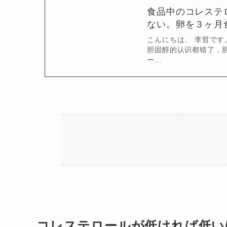
食品中のコレステ
ない。卵を３ヶ月
こんにちは、 李哲で
胆固醇的认识都错了，
ー…
コレステロールが低ければ低い