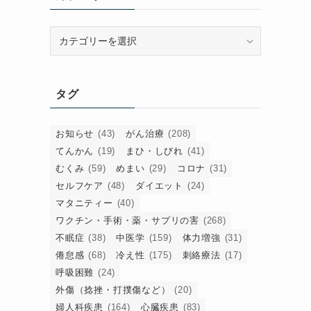
カ
テ
ゴ
リ
タグ
ー
お知らせ
(43)
がん治療
(208)
てんかん
(19)
まひ・しびれ
(41)
むくみ
(59)
めまい
(29)
コロナ
(31)
セルフケア
(48)
ダイエット
(24)
マタニティー
(40)
ワクチン・手術・薬・サプリの害
(268)
不眠症
(38)
中医学
(159)
体力増強
(31)
倦怠感
(68)
冷え性
(175)
刺絡療法
(17)
呼吸困難
(24)
外傷（捻挫・打撲傷など）
(20)
婦人科疾患
(164)
心臓疾患
(83)