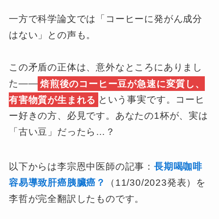
一方で科学論文では「コーヒーに発がん成分
はない」との声も。
この矛盾の正体は、意外なところにありまし
た——
焙煎後のコーヒー豆が急速に変質し、
有害物質が生まれる
という事実です。コーヒ
ー好きの方、必見です。あなたの1杯が、実は
「古い豆」だったら…？
以下からは李宗恩中医師の記事：
長期喝咖啡
容易導致肝癌胰臟癌？
（11/30/2023発表）を
李哲が完全翻訳したものです。