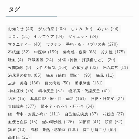
リ
タグ
ー
(43)
(208)
(59)
(24)
お知らせ
がん治療
むくみ
めまい
(31)
(84)
(24)
コロナ
セルフケア
ダイエット
(40)
(270)
マタニティー
ワクチン・手術・薬・サプリの害
(32)
(159)
(68)
(175)
不眠症
中医学
倦怠感・疲労
冷え性
(4)
(24)
(20)
吐血
呼吸困難
外傷（捻挫・打撲傷など）
(9)
(164)
(83)
(11)
夜間頻尿
女性の病気
心臓疾患
汗の異常
(85)
(93)
(11)
泌尿器の病気
痛み（筋肉・関節）
痛風
(136)
(50)
(131)
皮膚・美容
目の病気
睡眠障害
(75)
(57)
(41)
神経症状
精神疾患
糖尿病・代謝疾患
(15)
(161)
(24)
結石
耳鼻口腔・喉・目・歯科
肝炎・肝硬変
(377)
(34)
胃腸障害
腎不全・心不全・肝不全
(111)
(37)
(27)
腰・背中・お尻が痛い
自己免疫疾患
花粉症
(15)
(226)
(41)
(62)
血便と血尿
鍼の即効性
関節痛
頭痛
(10)
(100)
(69)
頻尿
風邪・発熱・感染症
首こり肩こり
(21)
高血圧