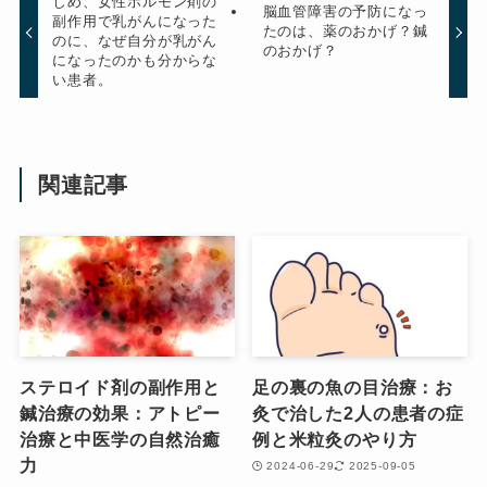
じめ、女性ホルモン剤の
脳血管障害の予防になっ
副作用で乳がんになった
たのは、薬のおかげ？鍼
のに、なぜ自分が乳がん
のおかげ？
になったのかも分からな
い患者。
関連記事
ステロイド剤の副作用と
足の裏の魚の目治療：お
鍼治療の効果：アトピー
灸で治した2人の患者の症
治療と中医学の自然治癒
例と米粒灸のやり方
力
2024-06-29
2025-09-05