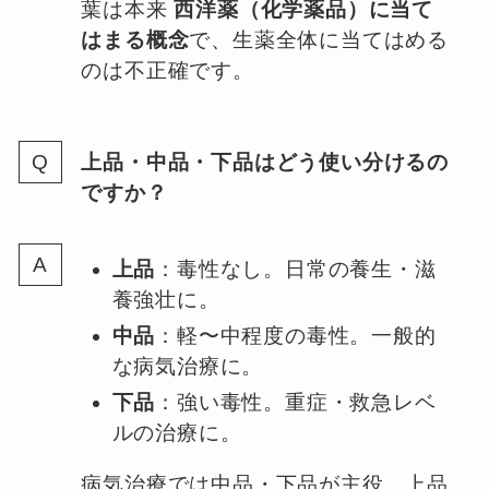
葉は本来
西洋薬（化学薬品）に当て
はまる概念
で、生薬全体に当てはめる
のは不正確です。
上品・中品・下品はどう使い分けるの
ですか？
上品
：毒性なし。日常の養生・滋
養強壮に。
中品
：軽〜中程度の毒性。一般的
な病気治療に。
下品
：強い毒性。重症・救急レベ
ルの治療に。
病気治療では中品・下品が主役、上品