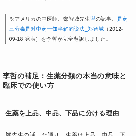
1
※アメリカの中医師、鄭智城先生
の記事、
是药
三分毒是对中药一知半解的说法_郑智城
（2012-
09-18 発表）を李哲が完全翻訳しました。
李哲の補足：生薬分類の本当の意味と
臨床での使い方
生薬を上品、中品、下品に分ける理由
鄭先生の話した通り、生薬は上品、中品、下