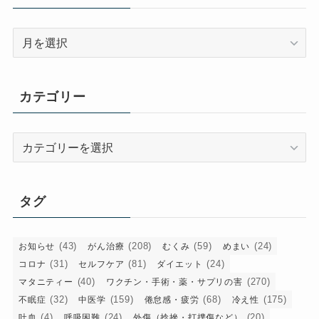
ア
ー
カ
イ
カテゴリー
ブ
カ
テ
ゴ
リ
タグ
ー
(43)
(208)
(59)
(24)
お知らせ
がん治療
むくみ
めまい
(31)
(81)
(24)
コロナ
セルフケア
ダイエット
(40)
(270)
マタニティー
ワクチン・手術・薬・サプリの害
(32)
(159)
(68)
(175)
不眠症
中医学
倦怠感・疲労
冷え性
(4)
(24)
(20)
吐血
呼吸困難
外傷（捻挫・打撲傷など）