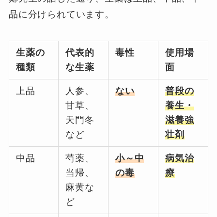
品に分けられています。
生薬の
代表的
毒性
使用場
種類
な生薬
面
上品
人参、
ない
普段の
甘草、
養生・
天門冬
滋養強
など
壮剤
中品
芍薬、
小～中
病気治
当帰、
の毒
療
麻黄な
ど