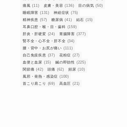
痛風
(11)
皮膚・美容
(136)
目の病気
(50)
睡眠障害
(131)
神経症状
(75)
精神疾患
(57)
糖尿病
(41)
結石
(15)
耳鼻口腔・喉・目・歯科
(159)
肝炎・肝硬変
(24)
胃腸障害
(377)
腎不全・心不全・肝不全
(34)
腰・背中・お尻が痛い
(111)
自己免疫疾患
(37)
花粉症
(27)
血便と血尿
(15)
鍼の即効性
(225)
関節痛
(42)
頭痛
(62)
頻尿
(10)
風邪・発熱・感染症
(100)
首こり肩こり
(69)
高血圧
(21)
た