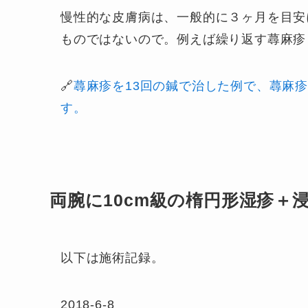
慢性的な皮膚病は、一般的に３ヶ月を目安
ものではないので。例えば繰り返す蕁麻疹
🔗
蕁麻疹を13回の鍼で治した例で、蕁麻
す。
両腕に10cm級の楕円形湿疹＋
以下は施術記録。
2018-6-8