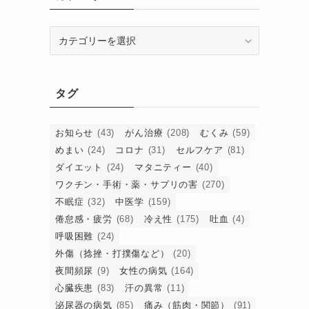
カ
テ
ゴ
リ
タグ
ー
お知らせ
(43)
がん治療
(208)
むくみ
(59)
めまい
(24)
コロナ
(31)
セルフケア
(81)
ダイエット
(24)
マタニティー
(40)
ワクチン・手術・薬・サプリの害
(270)
不眠症
(32)
中医学
(159)
倦怠感・疲労
(68)
冷え性
(175)
吐血
(4)
呼吸困難
(24)
外傷（捻挫・打撲傷など）
(20)
膚
夜間頻尿
(9)
女性の病気
(164)
心臓疾患
(83)
汗の異常
(11)
泌尿器の病気
(85)
痛み（筋肉・関節）
(91)