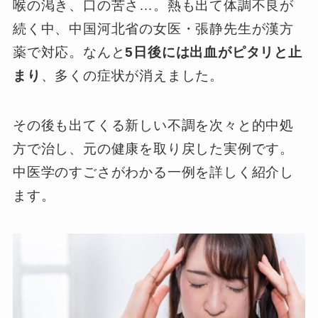
喉の渇き、口の苦さ…。熱も出て体調不良が
続く中、中国河北省の女医・張静先生が漢方
薬で対応。なんと
5日後には出血がピタリと止
まり
、多くの症状が消えました。
その後も出てくる新しい不調を次々と的中処
方で治し、元の健康を取り戻した実例です。
中医学のすごさがわかる一例を詳しく紹介し
ます。