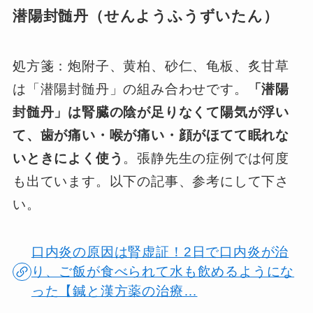
潜陽封髄丹（せんようふうずいたん）
処方箋：炮附子、黄柏、砂仁、龟板、炙甘草
は「潜陽封髄丹」の組み合わせです。
「潜陽
封髄丹」は腎臓の陰が足りなくて陽気が浮い
て、歯が痛い・喉が痛い・顔がほてて眠れな
いときによく使う
。張静先生の症例では何度
も出ています。以下の記事、参考にして下さ
い。
口内炎の原因は腎虚証！2日で口内炎が治
り、ご飯が食べられて水も飲めるようにな
った【鍼と漢方薬の治療…