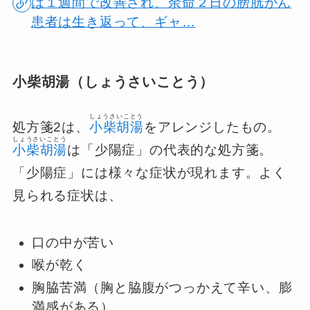
は１週間で改善され、余命２日の膀胱がん
患者は生き返って、ギャ…
小柴胡湯（しょうさいことう）
しょうさいことう
処方箋2は、
小柴胡湯
をアレンジしたもの。
しょうさいことう
小柴胡湯
は「少陽症」の代表的な処方箋。
「少陽症」には様々な症状が現れます。
よく
見られる症状は、
口の中が苦い
喉が乾く
胸脇苦満（胸と脇腹がつっかえて辛い、膨
満感がある）