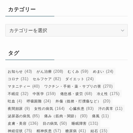
イ
カテゴリー
ブ
カ
テ
ゴ
リ
タグ
ー
(43)
(208)
(59)
(24)
お知らせ
がん治療
むくみ
めまい
(31)
(82)
(24)
コロナ
セルフケア
ダイエット
(40)
(270)
マタニティー
ワクチン・手術・薬・サプリの害
(32)
(159)
(68)
(175)
不眠症
中医学
倦怠感・疲労
冷え性
(4)
(24)
(20)
吐血
呼吸困難
外傷（捻挫・打撲傷など）
(9)
(164)
(83)
(11)
夜間頻尿
女性の病気
心臓疾患
汗の異常
(85)
(93)
(11)
泌尿器の病気
痛み（筋肉・関節）
痛風
(136)
(50)
(131)
皮膚・美容
目の病気
睡眠障害
(75)
(57)
(41)
(15)
神経症状
精神疾患
糖尿病
結石