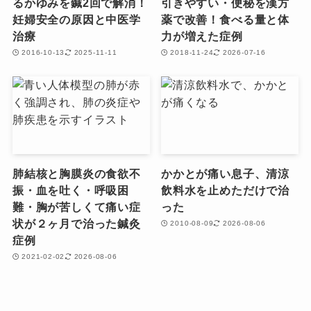
るかゆみを鍼2回で解消！
引きやすい・便秘を漢方
妊婦安全の原因と中医学
薬で改善！食べる量と体
治療
力が増えた症例
2016-10-13
2025-11-11
2018-11-24
2026-07-16
肺結核と胸膜炎の食欲不
かかとが痛い息子、清涼
振・血を吐く・呼吸困
飲料水を止めただけで治
難・胸が苦しくて痛い症
った
状が２ヶ月で治った鍼灸
2010-08-09
2026-08-06
症例
2021-02-02
2026-08-06