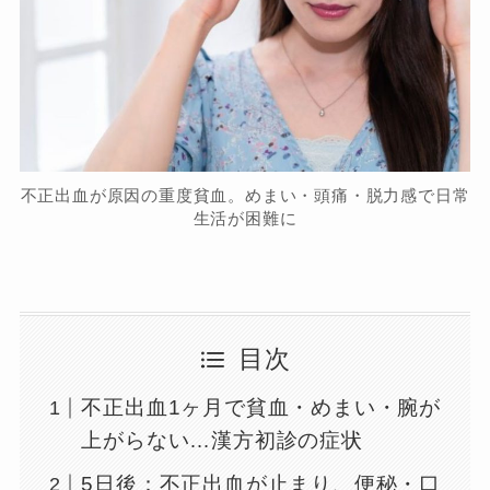
不正出血が原因の重度貧血。めまい・頭痛・脱力感で日常
生活が困難に
目次
不正出血1ヶ月で貧血・めまい・腕が
上がらない…漢方初診の症状
5日後：不正出血が止まり、便秘・口