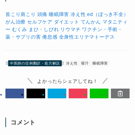
首こり肩こり
頭痛
睡眠障害
冷え性
ed（ぼっき不全）
がん治療
セルフケア
ダイエット
てんかん
マタニティ
ー
むくみ
まひ・しびれ
リウマチ
ワクチン・手術・
薬・サプリの害
倦怠感
全身性エリテマトーデス
中医師の症例翻訳・処方解説
冷え性
寝汗
睡眠障害
よかったらシェアしてね！
コメント