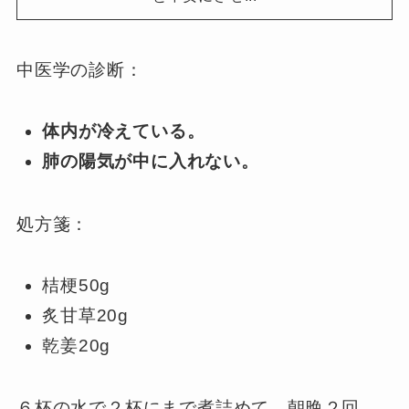
中医学の診断：
体内が冷えている。
肺の陽気が中に入れない。
処方箋：
桔梗50g
炙甘草20g
乾姜20g
６杯の水で２杯にまで煮詰めて、朝晩２回、