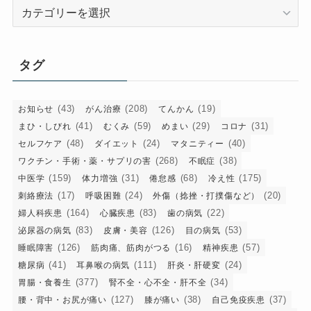
カ
テ
ゴ
リ
タグ
ー
(43)
(208)
(19)
お知らせ
がん治療
てんかん
(41)
(59)
(29)
(31)
まひ・しびれ
むくみ
めまい
コロナ
(48)
(24)
(40)
セルフケア
ダイエット
マタニティー
(268)
(38)
ワクチン・手術・薬・サプリの害
不眠症
(159)
(31)
(68)
(175)
中医学
体力増強
倦怠感
冷え性
(17)
(24)
(20)
刺絡療法
呼吸困難
外傷（捻挫・打撲傷など）
(164)
(83)
(22)
婦人科疾患
心臓疾患
歯の病気
(83)
(126)
(53)
泌尿器の病気
皮膚・美容
目の病気
(126)
(16)
(57)
睡眠障害
筋肉痛、筋肉がつる
精神疾患
(41)
(111)
(24)
糖尿病
耳鼻喉の病気
肝炎・肝硬変
(377)
(34)
胃腸・食養生
腎不全・心不全・肝不全
(127)
(38)
(37)
腰・背中・お尻が痛い
膝が痛い
自己免疫疾患