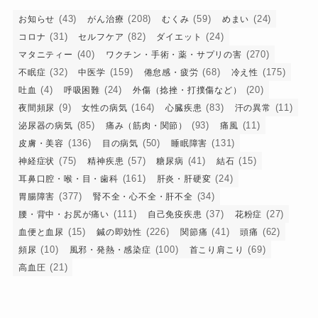
(43)
(208)
(59)
(24)
お知らせ
がん治療
むくみ
めまい
(31)
(82)
(24)
コロナ
セルフケア
ダイエット
(40)
(270)
マタニティー
ワクチン・手術・薬・サプリの害
(32)
(159)
(68)
(175)
不眠症
中医学
倦怠感・疲労
冷え性
(4)
(24)
(20)
吐血
呼吸困難
外傷（捻挫・打撲傷など）
(9)
(164)
(83)
(11)
夜間頻尿
女性の病気
心臓疾患
汗の異常
(85)
(93)
(11)
泌尿器の病気
痛み（筋肉・関節）
痛風
(136)
(50)
(131)
皮膚・美容
目の病気
睡眠障害
(75)
(57)
(41)
(15)
神経症状
精神疾患
糖尿病
結石
(161)
(24)
耳鼻口腔・喉・目・歯科
肝炎・肝硬変
(377)
(34)
胃腸障害
腎不全・心不全・肝不全
(111)
(37)
(27)
腰・背中・お尻が痛い
自己免疫疾患
花粉症
(15)
(226)
(41)
(62)
血便と血尿
鍼の即効性
関節痛
頭痛
(10)
(100)
(69)
頻尿
風邪・発熱・感染症
首こり肩こり
(21)
高血圧