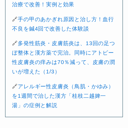
治療で改善！実例と効果
🔗
手の甲のあかぎれ原因と治し方！血行
不良を鍼4回で改善した体験談
🔗
多発性筋炎・皮膚筋炎は、13回の足つ
ぼ整体と漢方薬で完治。同時にアトピー
性皮膚炎の痒みは70％減って、皮膚の潤
いが増えた（1/3）
🔗
アレルギー性皮膚炎（鳥肌・かゆみ）
を1週間で治した漢方「桂枝二越婢一
湯」の症例と解説