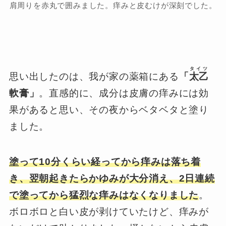
肩周りを赤丸で囲みました。痒みと皮むけが深刻でした。
タイツ
思い出したのは、我が家の薬箱にある
「
太乙
軟膏」
。直感的に、成分は皮膚の痒みには効
果があると思い、その夜からベタベタと塗り
ました。
塗って10分くらい経ってから痒みは落ち着
き、翌朝起きたらかゆみが大分消え、2日連続
で塗ってから猛烈な痒みはなくなりました
。
ボロボロと白い皮が剥けていたけど、痒みが