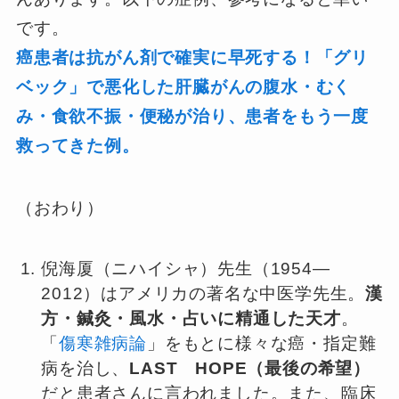
です。
癌患者は抗がん剤で確実に早死する！「グリ
ベック」で悪化した肝臓がんの腹水・むく
み・食欲不振・便秘が治り、患者をもう一度
救ってきた例。
（おわり）
倪海厦（ニハイシャ）先生（1954—
2012）はアメリカの著名な中医学先生。
漢
方・鍼灸・風水・占いに精通した天才
。
「
傷寒雑病論
」をもとに様々な癌・指定難
病を治し、
LAST HOPE（最後の希望）
だと患者さんに言われました。また、臨床