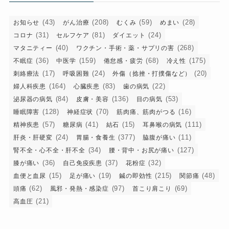
(43)
(208)
(59)
(28)
お知らせ
がん治療
むくみ
めまい
(31)
(81)
(24)
コロナ
セルフケア
ダイエット
(40)
(268)
マタニティー
ワクチン・手術・薬・サプリの害
(36)
(159)
(68)
(175)
不眠症
中医学
倦怠感・疲労
冷え性
(17)
(24)
(20)
刺絡療法
呼吸困難
外傷（捻挫・打撲傷など）
(164)
(83)
(22)
婦人科疾患
心臓疾患
歯の病気
(84)
(136)
(53)
泌尿器の病気
皮膚・美容
目の病気
(128)
(70)
(16)
睡眠障害
神経症状
筋肉痛、筋肉がつる
(57)
(41)
(15)
(111)
精神疾患
糖尿病
結石
耳鼻喉の病気
(24)
(377)
(11)
肝炎・肝硬変
胃腸・食養生
脇腹が痛い
(34)
(127)
腎不全・心不全・肝不全
腰・背中・お尻が痛い
(36)
(37)
(32)
膝が痛い
自己免疫疾患
花粉症
(15)
(19)
(215)
(48)
血便と血尿
足が痛い
鍼の即効性
関節痛
(62)
(97)
(69)
頭痛
風邪・発熱・感染症
首こり肩こり
(21)
高血圧