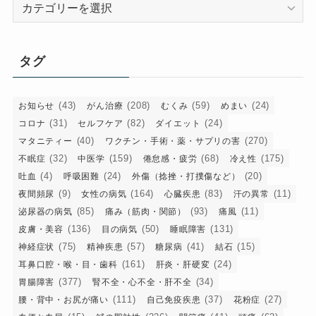
カ
テ
ゴ
リ
タグ
ー
(43)
(208)
(59)
(24)
お知らせ
がん治療
むくみ
めまい
(31)
(82)
(24)
コロナ
セルフケア
ダイエット
(40)
(270)
マタニティー
ワクチン・手術・薬・サプリの害
(32)
(159)
(68)
(175)
不眠症
中医学
倦怠感・疲労
冷え性
(4)
(24)
(20)
吐血
呼吸困難
外傷（捻挫・打撲傷など）
(9)
(164)
(83)
(11)
夜間頻尿
女性の病気
心臓疾患
汗の異常
(85)
(93)
(11)
泌尿器の病気
痛み（筋肉・関節）
痛風
(136)
(50)
(131)
皮膚・美容
目の病気
睡眠障害
(75)
(57)
(41)
(15)
神経症状
精神疾患
糖尿病
結石
(161)
(24)
耳鼻口腔・喉・目・歯科
肝炎・肝硬変
(377)
(34)
胃腸障害
腎不全・心不全・肝不全
(111)
(37)
(27)
腰・背中・お尻が痛い
自己免疫疾患
花粉症