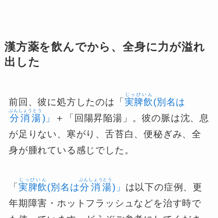
漢方薬を飲んでから、全身に力が溢れ
出した
じっぴいん
前回、彼に処方したのは「
実脾飲
(別名は
ぶんしょうとう
分消湯
)」
＋「回陽昇陥湯」。彼の脈は沈、息
が足りない、寒がり、舌苔白、便秘ぎみ、全
身が腫れている感じでした。
じっぴいん
ぶんしょうとう
「
実脾飲
(別名は
分消湯
)」
は以下の症例、更
年期障害・ホットフラッシュなどを治す時で