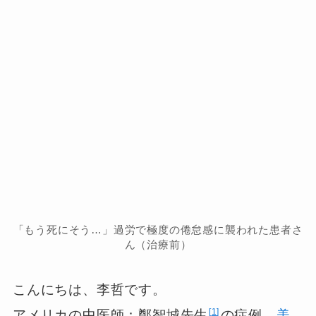
「もう死にそう…」過労で極度の倦怠感に襲われた患者さ
ん（治療前）
こんにちは、李哲です。
1
アメリカの中医師：鄭智城先生
の症例、
美