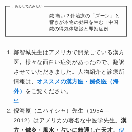
あわせて読みたい
鍼 痛い？針治療の「ズーン」と
響きが本物の効果を生む！中国
鍼の得気体験談と即効症例
鄭智城先生はアメリカで開業している漢方
医。様々な面白い症例があったので、翻訳
させていただきました。人物紹介と診療所
情報は、
オススメの漢方医・鍼灸医（海
外）
をご覧ください。
↩︎
倪海厦（ニハイシャ）先生（1954—
2012）はアメリカの著名な中医学先生。
漢
方・鍼灸・風水・占いに精通した天才
。
倪