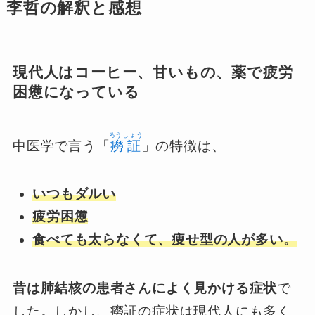
李哲の解釈と感想
現代人はコーヒー、甘いもの、薬で疲労
困憊になっている
ろうしょう
中医学で言う「
癆証
」の特徴は、
いつもダルい
疲労困憊
食べても太らなくて、痩せ型の人が多い。
昔は肺結核の患者さんによく見かける症状
で
した。しかし、癆証の症状は現代人にも多く