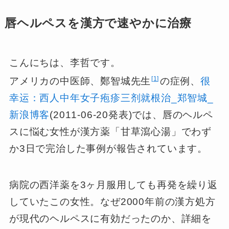
唇ヘルペスを漢方で速やかに治療
こんにちは、李哲です。
1
アメリカの中医師、鄭智城先生
の症例、
很
幸运：西人中年女子疱疹三剂就根治_郑智城_
新浪博客
(2011-06-20発表)では、唇のヘルペ
スに悩む女性が漢方薬「甘草瀉心湯」でわず
か3日で完治した事例が報告されています。
病院の西洋薬を3ヶ月服用しても再発を繰り返
していたこの女性。なぜ2000年前の漢方処方
が現代のヘルペスに有効だったのか、詳細を