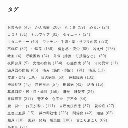
リ
タグ
ー
(43)
(208)
(59)
(24)
お知らせ
がん治療
むくみ
めまい
(31)
(81)
(24)
コロナ
セルフケア
ダイエット
(40)
(270)
マタニティー
ワクチン・手術・薬・サプリの害
(32)
(159)
(68)
(175)
不眠症
中医学
倦怠感・疲労
冷え性
(4)
(24)
(20)
吐血
呼吸困難
外傷（捻挫・打撲傷など）
(9)
(164)
(83)
(11)
夜間頻尿
女性の病気
心臓疾患
汗の異常
(85)
(91)
(11)
泌尿器の病気
痛み（筋肉・関節）
痛風
(136)
(50)
(131)
皮膚・美容
目の病気
睡眠障害
(75)
(57)
(41)
(15)
神経症状
精神疾患
糖尿病
結石
(159)
(24)
耳鼻口腔・喉・目・歯科
肝炎・肝硬変
(377)
(34)
胃腸障害
腎不全・心不全・肝不全
(111)
(37)
(27)
腰・背中・お尻が痛い
自己免疫疾患
花粉症
(15)
(226)
(42)
(62)
血便と血尿
鍼の即効性
関節痛
頭痛
(10)
(100)
(69)
頻尿
風邪・発熱・感染症
首こり肩こり
(21)
高血圧