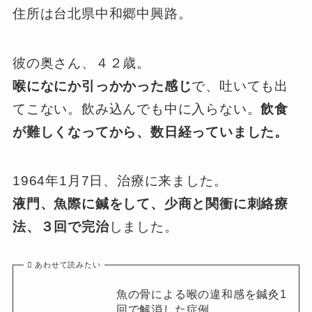
住所は台北県中和郷中興路。
彼の奥さん、４２歳。
喉になにか引っかかった感じ
で、吐いても出
てこない。飲み込んでも中に入らない。
飲食
が難しくなってから、数日経っていました。
1964年1月7日、治療に来ました。
液門、魚際に鍼をして、少商と関衝に刺絡療
法、３回で完治
しました。
あわせて読みたい
魚の骨による喉の違和感を鍼灸1
回で解消した症例