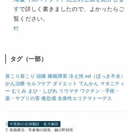
す
で詳しく書きましたので、よかったらご
覧ください。
↩︎
タグ（一部）
首こり肩こり
頭痛
睡眠障害
冷え性
ed（ぼっき不全）
がん治療
セルフケア
ダイエット
てんかん
マタニティ
ー
むくみ
まひ・しびれ
リウマチ
ワクチン・手術・
薬・サプリの害
倦怠感
全身性エリテマトーデス
中医師の症例翻訳・処方解説
刺絡療法
耳鼻喉の病気
鍼の即効性