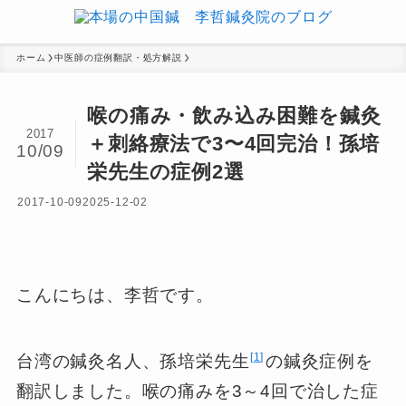
ホーム
中医師の症例翻訳・処方解説
喉の痛み・飲み込み困難を鍼灸
2017
＋刺絡療法で3〜4回完治！孫培
10/09
栄先生の症例2選
2017-10-09
2025-12-02
こんにちは、李哲です。
1
台湾の鍼灸名人、孫培栄先生
の鍼灸症例を
翻訳しました。喉の痛みを3～4回で治した症