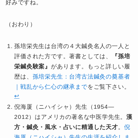
好みですね。
（おわり）
孫培栄先生は台湾の４大鍼灸名人の一人と
評価された方です。著書としては、
『孫培
栄鍼灸験案』
があります。もっと詳しい履
歴は、
孫培栄先生：台湾古法鍼灸の奠基者
｜戦乱から仁心の継承まで
をご覧下さい。
↩︎
倪海厦（ニハイシャ）先生（1954—
2012）はアメリカの著名な中医学先生。
漢
方・鍼灸・風水・占いに精通した天才
。
倪
海厦（ニハイシャ）先生の生涯を紹介しま