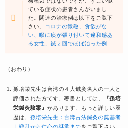
梅核気ではないですが、すごい似
ている症状の患者さんがいまし
た。関連の治療例は以下をご覧下
さい。
コロナの微熱、食欲がな
い、喉に痰が張り付いて違和感あ
る女性、鍼２回でほぼ治った例
（おわり）
孫培栄先生は台湾の４大鍼灸名人の一人と
評価された方です。著書としては、
『孫培
栄鍼灸験案』
があります。もっと詳しい履
歴は、
孫培栄先生：台湾古法鍼灸の奠基者
｜戦乱から仁心の継承まで
をご覧下さい。