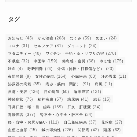
テ
ゴ
リ
タグ
ー
(43)
(208)
(59)
(24)
お知らせ
がん治療
むくみ
めまい
(31)
(81)
(24)
コロナ
セルフケア
ダイエット
(40)
(270)
マタニティー
ワクチン・手術・薬・サプリの害
(32)
(159)
(68)
(175)
不眠症
中医学
倦怠感・疲労
冷え性
(4)
(24)
(20)
吐血
呼吸困難
外傷（捻挫・打撲傷など）
(9)
(164)
(83)
(11)
夜間頻尿
女性の病気
心臓疾患
汗の異常
(85)
(91)
(11)
泌尿器の病気
痛み（筋肉・関節）
痛風
(136)
(50)
(131)
皮膚・美容
目の病気
睡眠障害
(75)
(57)
(41)
(15)
神経症状
精神疾患
糖尿病
結石
(159)
(24)
耳鼻口腔・喉・目・歯科
肝炎・肝硬変
(377)
(34)
胃腸障害
腎不全・心不全・肝不全
(111)
(37)
(27)
腰・背中・お尻が痛い
自己免疫疾患
花粉症
(15)
(226)
(42)
(62)
血便と血尿
鍼の即効性
関節痛
頭痛