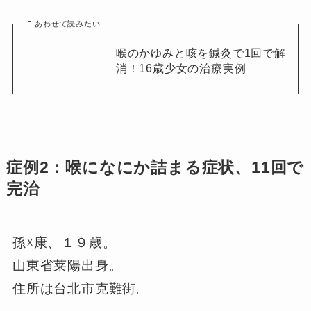
あわせて読みたい
喉のかゆみと咳を鍼灸で1回で解
消！16歳少女の治療実例
症例2：喉になにか詰まる症状、11回で
完治
孫☓康、１９歳。
山東省莱陽出身。
住所は台北市克難街。