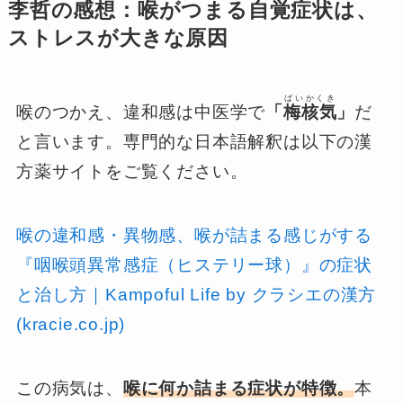
李哲の感想：喉がつまる自覚症状は、
ストレスが大きな原因
ばいかくき
喉のつかえ、違和感は中医学で
「
梅核気
」
だ
と言います。専門的な日本語解釈は以下の漢
方薬サイトをご覧ください。
喉の違和感・異物感、喉が詰まる感じがする
『咽喉頭異常感症（ヒステリー球）』の症状
と治し方｜Kampoful Life by クラシエの漢方
(kracie.co.jp)
この病気は、
喉に何か詰まる症状が特徴。
本