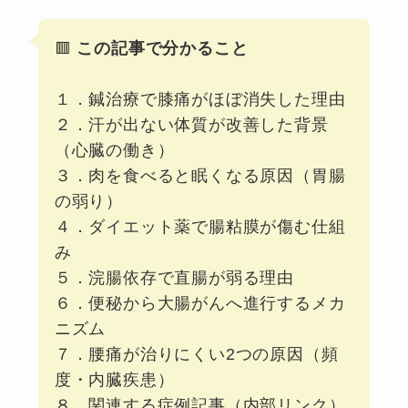
🟥
この記事で分かること
１．鍼治療で膝痛がほぼ消失した理由
２．汗が出ない体質が改善した背景
（心臓の働き）
３．肉を食べると眠くなる原因（胃腸
の弱り）
４．ダイエット薬で腸粘膜が傷む仕組
み
５．浣腸依存で直腸が弱る理由
６．便秘から大腸がんへ進行するメカ
ニズム
７．腰痛が治りにくい2つの原因（頻
度・内臓疾患）
８．関連する症例記事（内部リンク）