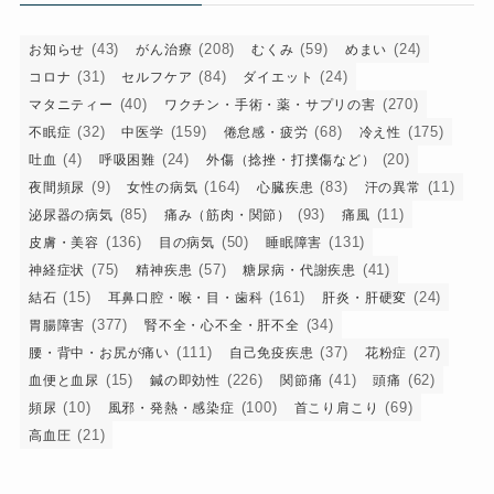
(43)
(208)
(59)
(24)
お知らせ
がん治療
むくみ
めまい
(31)
(84)
(24)
コロナ
セルフケア
ダイエット
(40)
(270)
マタニティー
ワクチン・手術・薬・サプリの害
(32)
(159)
(68)
(175)
不眠症
中医学
倦怠感・疲労
冷え性
(4)
(24)
(20)
吐血
呼吸困難
外傷（捻挫・打撲傷など）
(9)
(164)
(83)
(11)
夜間頻尿
女性の病気
心臓疾患
汗の異常
(85)
(93)
(11)
泌尿器の病気
痛み（筋肉・関節）
痛風
(136)
(50)
(131)
皮膚・美容
目の病気
睡眠障害
(75)
(57)
(41)
神経症状
精神疾患
糖尿病・代謝疾患
(15)
(161)
(24)
結石
耳鼻口腔・喉・目・歯科
肝炎・肝硬変
(377)
(34)
胃腸障害
腎不全・心不全・肝不全
(111)
(37)
(27)
腰・背中・お尻が痛い
自己免疫疾患
花粉症
(15)
(226)
(41)
(62)
血便と血尿
鍼の即効性
関節痛
頭痛
(10)
(100)
(69)
頻尿
風邪・発熱・感染症
首こり肩こり
(21)
高血圧