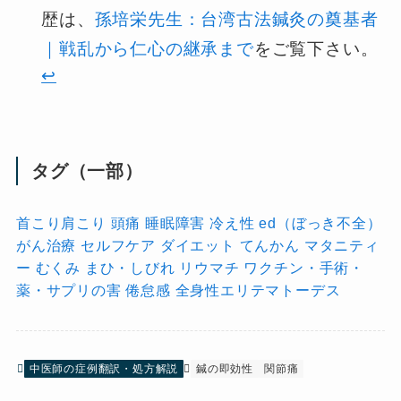
歴は、
孫培栄先生：台湾古法鍼灸の奠基者
｜戦乱から仁心の継承まで
をご覧下さい。
↩︎
タグ（一部）
首こり肩こり
頭痛
睡眠障害
冷え性
ed（ぼっき不全）
がん治療
セルフケア
ダイエット
てんかん
マタニティ
ー
むくみ
まひ・しびれ
リウマチ
ワクチン・手術・
薬・サプリの害
倦怠感
全身性エリテマトーデス
中医師の症例翻訳・処方解説
鍼の即効性
関節痛