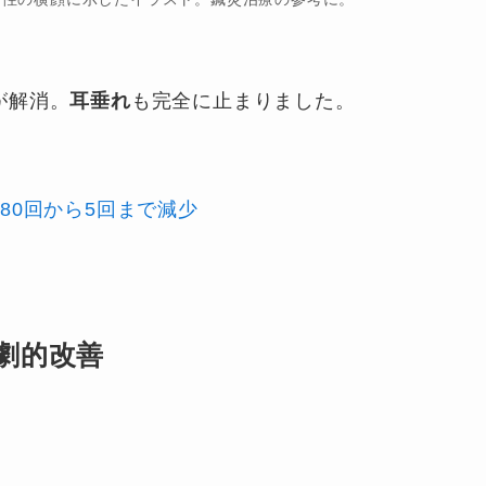
が解消。
耳垂れ
も完全に止まりました。
80回から5回まで減少
劇的改善