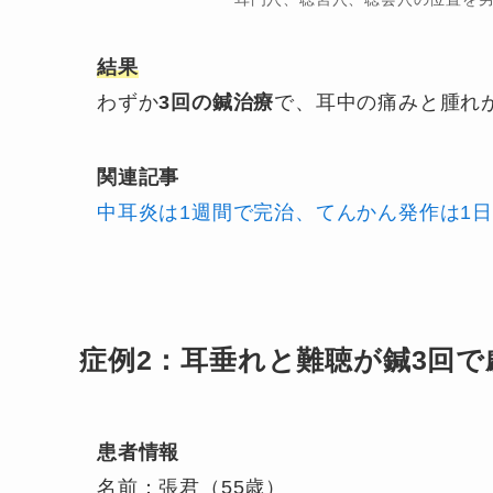
結果
わずか
3回の鍼治療
で、耳中の痛みと腫れ
関連記事
中耳炎は1週間で完治、てんかん発作は1日
症例2：耳垂れと難聴が鍼3回で
患者情報
名前：張君（55歳）