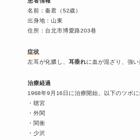
患者情報
名前：秦君（52歳）
出身地：山東
住所：台北市博愛路203巷
症状
左耳が化膿し、
耳垂れ
に血が混ざり、強い
治療経過
1968年9月16日に治療開始。以下のツボ
・聴宮
・外関
・関衝
・少沢