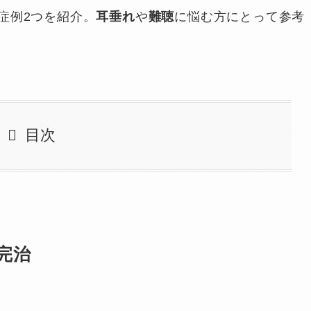
症例2つを紹介。
耳垂れ
や
難聴
に悩む方にとって参考
目次
完治