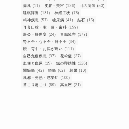
痛風
(11)
皮膚・美容
(136)
目の病気
(50)
睡眠障害
(131)
神経症状
(75)
精神疾患
(57)
糖尿病
(41)
結石
(15)
耳鼻口腔・喉・目・歯科
(159)
肝炎・肝硬変
(24)
胃腸障害
(377)
腎不全・心不全・肝不全
(34)
腰・背中・お尻が痛い
(111)
自己免疫疾患
(37)
花粉症
(27)
血便と血尿
(15)
鍼の即効性
(226)
関節痛
(42)
頭痛
(62)
頻尿
(10)
風邪・発熱・感染症
(100)
首こり肩こり
(69)
高血圧
(21)