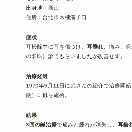
出身地：浙江
住所：台北市木柵溝子口
症状
耳掃除中に耳を傷つけ、
耳垂れ
、痛み、腫
の名医に診てもらいましたが改善せず。
治療経過
1970年5月11日に武さんの紹介で治療
陰）に鍼を施術。
結果
3回の鍼治療
で痛みと腫れが消失し、
耳垂