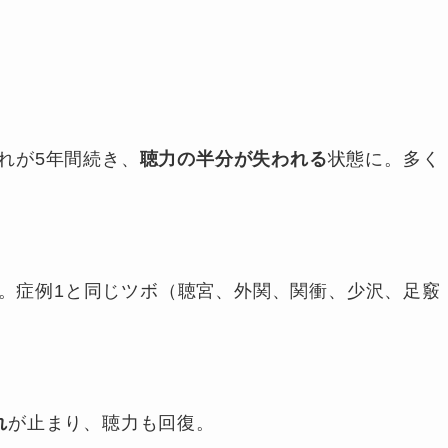
れが5年間続き、
聴力の半分が失われる
状態に。多く
開始。症例1と同じツボ（聴宮、外関、関衝、少沢、足竅
れ
が止まり、聴力も回復。