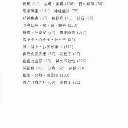
を
痛風
(11)
皮膚・美容
(136)
目の病気
(50)
睡眠障害
(131)
神経症状
(75)
精神疾患
(57)
糖尿病
(41)
結石
(15)
耳鼻口腔・喉・目・歯科
(160)
肝炎・肝硬変
(24)
胃腸障害
(377)
し
腎不全・心不全・肝不全
(34)
レ
腰・背中・お尻が痛い
(111)
自己免疫疾患
(37)
花粉症
(27)
血便と血尿
(15)
鍼の即効性
(226)
関節痛
(41)
頭痛
(62)
頻尿
(10)
風邪・発熱・感染症
(100)
首こり肩こり
(69)
高血圧
(21)