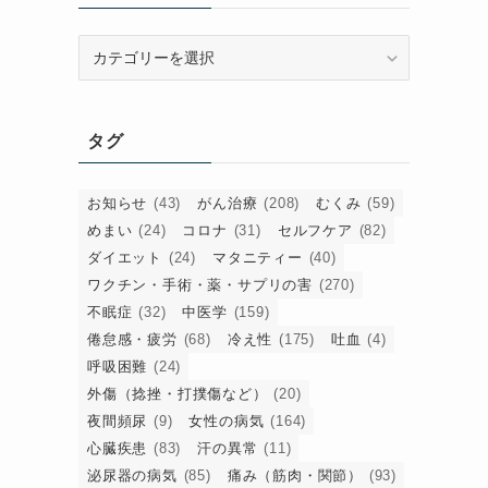
カ
テ
ゴ
リ
タグ
ー
お知らせ
(43)
がん治療
(208)
むくみ
(59)
めまい
(24)
コロナ
(31)
セルフケア
(82)
。
ダイエット
(24)
マタニティー
(40)
ワクチン・手術・薬・サプリの害
(270)
不眠症
(32)
中医学
(159)
倦怠感・疲労
(68)
冷え性
(175)
吐血
(4)
友
呼吸困難
(24)
外傷（捻挫・打撲傷など）
(20)
夜間頻尿
(9)
女性の病気
(164)
心臓疾患
(83)
汗の異常
(11)
泌尿器の病気
(85)
痛み（筋肉・関節）
(93)