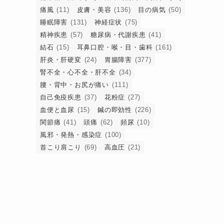
痛風
(11)
皮膚・美容
(136)
目の病気
(50)
睡眠障害
(131)
神経症状
(75)
精神疾患
(57)
糖尿病・代謝疾患
(41)
結石
(15)
耳鼻口腔・喉・目・歯科
(161)
肝炎・肝硬変
(24)
胃腸障害
(377)
腎不全・心不全・肝不全
(34)
腰・背中・お尻が痛い
(111)
自己免疫疾患
(37)
花粉症
(27)
血便と血尿
(15)
鍼の即効性
(226)
関節痛
(41)
頭痛
(62)
頻尿
(10)
風邪・発熱・感染症
(100)
首こり肩こり
(69)
高血圧
(21)