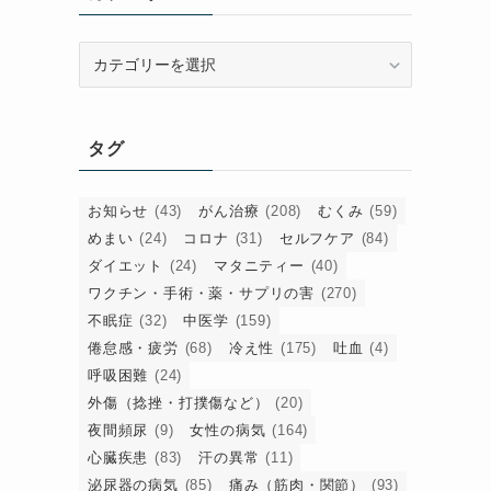
カ
テ
ゴ
リ
タグ
ー
お知らせ
(43)
がん治療
(208)
むくみ
(59)
めまい
(24)
コロナ
(31)
セルフケア
(84)
ダイエット
(24)
マタニティー
(40)
ワクチン・手術・薬・サプリの害
(270)
と
不眠症
(32)
中医学
(159)
倦怠感・疲労
(68)
冷え性
(175)
吐血
(4)
呼吸困難
(24)
外傷（捻挫・打撲傷など）
(20)
夜間頻尿
(9)
女性の病気
(164)
心臓疾患
(83)
汗の異常
(11)
泌尿器の病気
(85)
痛み（筋肉・関節）
(93)