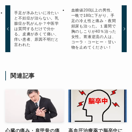
血糖値200以上の男性、
手足が氷みたいに冷たい
一晩で180に下がり、手
と不妊症が治らない。乳
足の冷え性と痛み・夜間
腺症か乳がんか？中医学
頻尿も治った。１週間で
は質問するだけで分か
胸のしこりが40％治った
る。皮膚が赤くて痛い、
女性。胃液逆流の人は、
痒い患者、原因不明だと
コーラ・コーヒー・甘い
言われた
物を止めてください！
関連記事
心臓の痛み・肩甲骨の痛
高血圧治療薬で脳卒中に