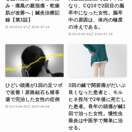
み・痛風の親指痛・乾燥
なり、CQ10で2回目の脳
肌が改善へ｜鍼灸治療記
卒中になった女性。脳卒
録【第3話】
中の原因は、体内の極度
の冷えである。
2018-02-27
2026-07-24
2015-08-03
2026-07-19
ひどい頭痛が1回の足ツボ
3回の鍼で関節痛がだいぶ
で改善！尿路結石も猪苓
良くなった患者と、モル
湯で完治した女性の症例
ヒネ投与で2年後に死亡し
た患者。長年の頭痛が鍼1
2013-08-05
2025-04-09
回で治った女性。慢性虫
垂炎は中医学で簡単に治
せる。