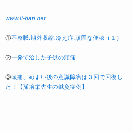
www.li-hari.net
①
不整脈.期外収縮.冷え症.頑固な便秘（１）
②
一発で治した子供の頭痛
③
頭痛、めまい後の意識障害は３回で回復し
た！【孫培栄先生の鍼灸症例】