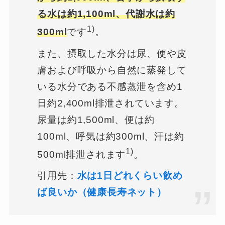
る水は約1,100ml、代謝水は約
1)
300ml
です
。
また、摂取した水分は尿、便や皮
膚および呼吸から自然に蒸発して
いる水分である不感蒸泄を含め1
日約2,400ml排泄されています。
尿量は約1,500ml、便は約
100ml、呼気は約300ml、汗は約
1)
500ml排泄されます
。
引用先：
水は1日どれくらい飲め
ば良いか（健康長寿ネット）