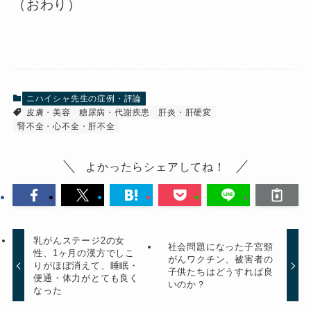
（おわり）
ニハイシャ先生の症例・評論
皮膚・美容
糖尿病・代謝疾患
肝炎・肝硬変
腎不全・心不全・肝不全
よかったらシェアしてね！
乳がんステージ2の女
社会問題になった子宮頸
性、1ヶ月の漢方でしこ
がんワクチン、被害者の
りがほぼ消えて、睡眠・
子供たちはどうすれば良
便通・体力がとても良く
いのか？
なった