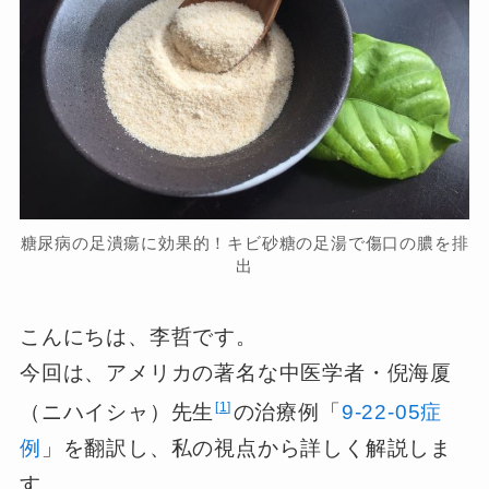
糖尿病の足潰瘍に効果的！キビ砂糖の足湯で傷口の膿を排
出
こんにちは、李哲です。
今回は、アメリカの著名な中医学者・倪海厦
1
（ニハイシャ）先生
の治療例「
9-22-05症
例
」を翻訳し、私の視点から詳しく解説しま
す。