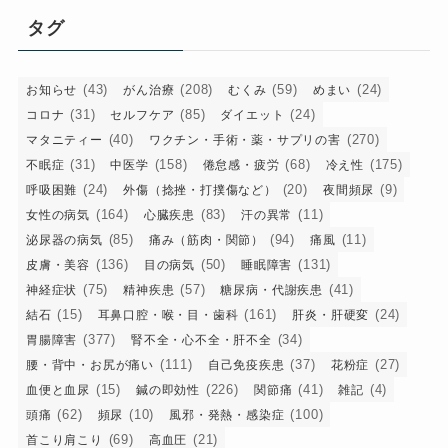
リ
タグ
ー
(43)
(208)
(59)
(24)
お知らせ
がん治療
むくみ
めまい
(31)
(85)
(24)
コロナ
セルフケア
ダイエット
(40)
(270)
マタニティー
ワクチン・手術・薬・サプリの害
(31)
(158)
(68)
(175)
不眠症
中医学
倦怠感・疲労
冷え性
(24)
(20)
(9)
呼吸困難
外傷（捻挫・打撲傷など）
夜間頻尿
(164)
(83)
(11)
女性の病気
心臓疾患
汗の異常
(85)
(94)
(11)
泌尿器の病気
痛み（筋肉・関節）
痛風
(136)
(50)
(131)
皮膚・美容
目の病気
睡眠障害
(75)
(57)
(41)
神経症状
精神疾患
糖尿病・代謝疾患
(15)
(161)
(24)
結石
耳鼻口腔・喉・目・歯科
肝炎・肝硬変
(377)
(34)
胃腸障害
腎不全・心不全・肝不全
(111)
(37)
(27)
腰・背中・お尻が痛い
自己免疫疾患
花粉症
(15)
(226)
(41)
(4)
血便と血尿
鍼の即効性
関節痛
雑記
(62)
(10)
(100)
頭痛
頻尿
風邪・発熱・感染症
(69)
(21)
首こり肩こり
高血圧