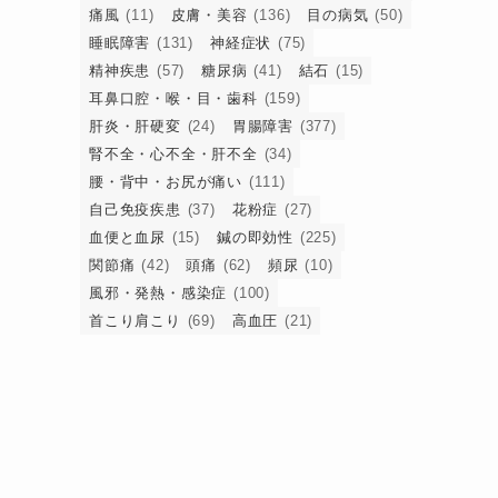
痛風
(11)
皮膚・美容
(136)
目の病気
(50)
睡眠障害
(131)
神経症状
(75)
精神疾患
(57)
糖尿病
(41)
結石
(15)
れ
耳鼻口腔・喉・目・歯科
(159)
肝炎・肝硬変
(24)
胃腸障害
(377)
腎不全・心不全・肝不全
(34)
腰・背中・お尻が痛い
(111)
自己免疫疾患
(37)
花粉症
(27)
血便と血尿
(15)
鍼の即効性
(225)
関節痛
(42)
頭痛
(62)
頻尿
(10)
風邪・発熱・感染症
(100)
首こり肩こり
(69)
高血圧
(21)