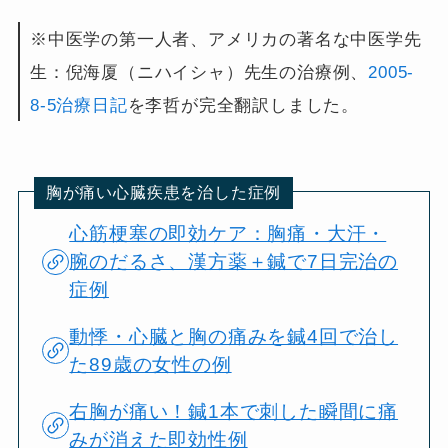
※中医学の第一人者、アメリカの著名な中医学先
生：倪海厦（ニハイシャ）先生の治療例、
2005-
8-5治療日記
を李哲が完全翻訳しました。
胸が痛い心臓疾患を治した症例
心筋梗塞の即効ケア：胸痛・大汗・
腕のだるさ、漢方薬＋鍼で7日完治の
症例
動悸・心臓と胸の痛みを鍼4回で治し
た89歳の女性の例
右胸が痛い！鍼1本で刺した瞬間に痛
みが消えた即効性例