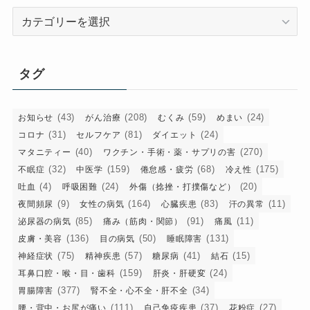
カ
テ
ゴ
リ
タグ
ー
(43)
(208)
(59)
(24)
お知らせ
がん治療
むくみ
めまい
(31)
(81)
(24)
コロナ
セルフケア
ダイエット
(40)
(270)
マタニティー
ワクチン・手術・薬・サプリの害
(32)
(159)
(68)
(175)
不眠症
中医学
倦怠感・疲労
冷え性
(4)
(24)
(20)
吐血
呼吸困難
外傷（捻挫・打撲傷など）
(9)
(164)
(83)
(11)
夜間頻尿
女性の病気
心臓疾患
汗の異常
(85)
(91)
(11)
泌尿器の病気
痛み（筋肉・関節）
痛風
(136)
(50)
(131)
皮膚・美容
目の病気
睡眠障害
(75)
(57)
(41)
(15)
神経症状
精神疾患
糖尿病
結石
(159)
(24)
耳鼻口腔・喉・目・歯科
肝炎・肝硬変
(377)
(34)
胃腸障害
腎不全・心不全・肝不全
(111)
(37)
(27)
腰・背中・お尻が痛い
自己免疫疾患
花粉症