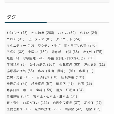
テ
ゴ
リ
タグ
ー
(43)
(208)
(59)
(24)
お知らせ
がん治療
むくみ
めまい
(31)
(81)
(24)
コロナ
セルフケア
ダイエット
(40)
(270)
マタニティー
ワクチン・手術・薬・サプリの害
(32)
(159)
(68)
(175)
不眠症
中医学
倦怠感・疲労
冷え性
(4)
(24)
(20)
吐血
呼吸困難
外傷（捻挫・打撲傷など）
(9)
(164)
(83)
(11)
夜間頻尿
女性の病気
心臓疾患
汗の異常
(85)
(91)
(11)
泌尿器の病気
痛み（筋肉・関節）
痛風
(136)
(50)
(131)
皮膚・美容
目の病気
睡眠障害
(75)
(57)
(41)
(15)
神経症状
精神疾患
糖尿病
結石
(159)
(24)
耳鼻口腔・喉・目・歯科
肝炎・肝硬変
(377)
(34)
胃腸障害
腎不全・心不全・肝不全
(111)
(37)
(27)
腰・背中・お尻が痛い
自己免疫疾患
花粉症
(15)
(226)
(42)
(62)
血便と血尿
鍼の即効性
関節痛
頭痛