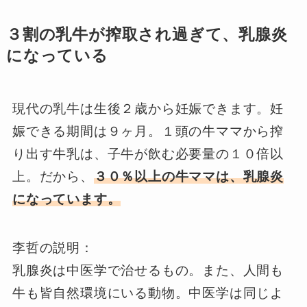
３割の乳牛が搾取され過ぎて、乳腺炎
になっている
現代の乳牛は生後２歳から妊娠できます。妊
娠できる期間は９ヶ月。１頭の牛ママから搾
り出す牛乳は、子牛が飲む必要量の１０倍以
上。だから、
３０％以上の牛ママは、乳腺炎
になっています。
李哲の説明：
乳腺炎は中医学で治せるもの。また、人間も
牛も皆自然環境にいる動物。中医学は同じよ