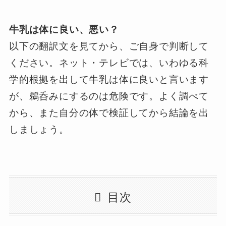
牛乳は体に良い、悪い？
以下の翻訳文を見てから、ご自身で判断して
ください。ネット・テレビでは、いわゆる科
学的根拠を出して牛乳は体に良いと言います
が、鵜呑みにするのは危険です。よく調べて
から、また自分の体で検証してから結論を出
しましょう。
目次