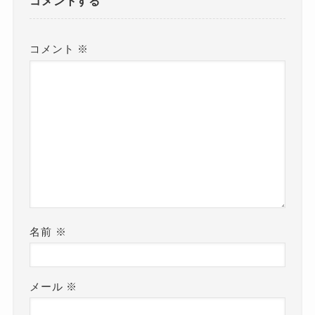
コメントする
コメント
※
名前
※
メール
※