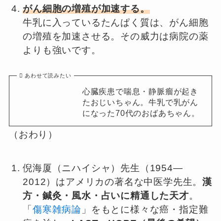
がん細胞の増殖が加速する。
牛乳に入っているたんぱく質は、がん細胞
の増殖を加速させる。その威力は病院の薬
よりも強いです。
あわせて読みたい
心臓疾患で喘息・静脈瘤が起き
たおじいちゃん。牛乳で乳がん
になった70代のおばあちゃん。
（おわり）
倪海厦（ニハイシャ）先生（1954—
2012）はアメリカの著名な中医学先生。
漢
方・鍼灸・風水・占いに精通した天才
。
「
傷寒雑病論
」をもとに様々な癌・指定難