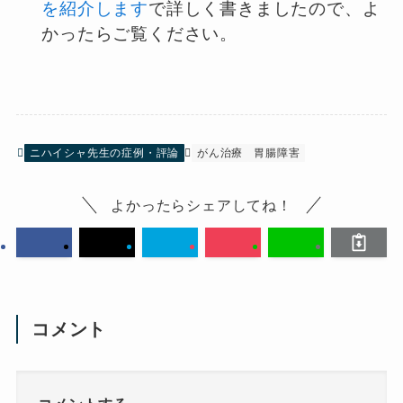
を紹介します
で詳しく書きましたので、よ
かったらご覧ください。
ニハイシャ先生の症例・評論
がん治療
胃腸障害
よかったらシェアしてね！
コメント