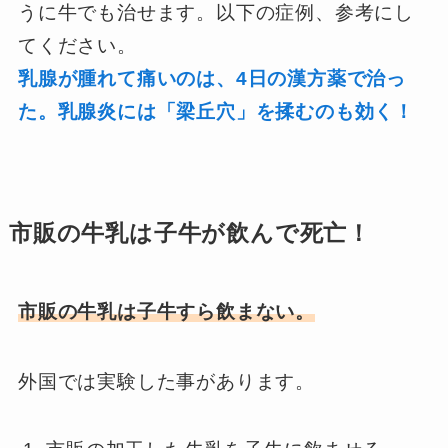
うに牛でも治せます。以下の症例、参考にし
てください。
乳腺が腫れて痛いのは、4日の漢方薬で治っ
た。乳腺炎には「梁丘穴」を揉むのも効く！
市販の牛乳は子牛が飲んで死亡！
市販の牛乳は子牛すら飲まない。
外国では実験した事があります。