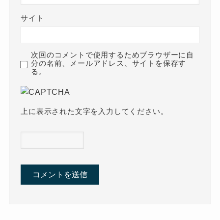
サイト
次回のコメントで使用するためブラウザーに自
分の名前、メールアドレス、サイトを保存す
る。
上に表示された文字を入力してください。