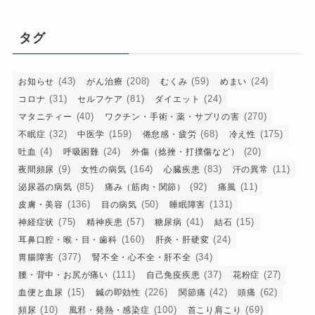
ゴ
リ
タグ
ー
(43)
(208)
(59)
(24)
お知らせ
がん治療
むくみ
めまい
(31)
(81)
(24)
コロナ
セルフケア
ダイエット
(40)
(270)
マタニティー
ワクチン・手術・薬・サプリの害
(32)
(159)
(68)
(175)
不眠症
中医学
倦怠感・疲労
冷え性
(4)
(24)
(20)
吐血
呼吸困難
外傷（捻挫・打撲傷など）
(9)
(164)
(83)
(11)
夜間頻尿
女性の病気
心臓疾患
汗の異常
(85)
(92)
(11)
泌尿器の病気
痛み（筋肉・関節）
痛風
(136)
(50)
(131)
皮膚・美容
目の病気
睡眠障害
(75)
(57)
(41)
(15)
神経症状
精神疾患
糖尿病
結石
(160)
(24)
耳鼻口腔・喉・目・歯科
肝炎・肝硬変
(377)
(34)
胃腸障害
腎不全・心不全・肝不全
(111)
(37)
(27)
腰・背中・お尻が痛い
自己免疫疾患
花粉症
(15)
(226)
(42)
(62)
血便と血尿
鍼の即効性
関節痛
頭痛
(10)
(100)
(69)
頻尿
風邪・発熱・感染症
首こり肩こり