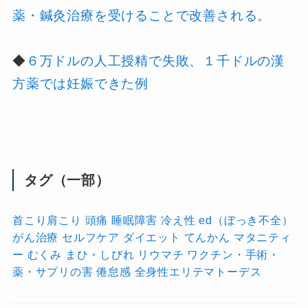
薬・鍼灸治療を受けることで改善される。
◆
６万ドルの人工授精で失敗、１千ドルの漢
方薬では妊娠できた例
タグ（一部）
首こり肩こり
頭痛
睡眠障害
冷え性
ed（ぼっき不全）
がん治療
セルフケア
ダイエット
てんかん
マタニティ
ー
むくみ
まひ・しびれ
リウマチ
ワクチン・手術・
薬・サプリの害
倦怠感
全身性エリテマトーデス