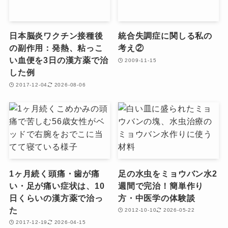
日本脳炎ワクチン接種後
統合失調症に関しる私の
の副作用：発熱、粘っこ
考え②
い血便を3日の漢方薬で治
2009-11-15
した例
2017-12-04
2026-08-06
1ヶ月続く頭痛・歯が痛
足の水虫をミョウバン水2
い・足が痛い症状は、10
週間で完治！簡単作り
日くらいの漢方薬で治っ
方・中医学の体験談
た
2012-10-10
2026-05-22
2017-12-19
2026-04-15