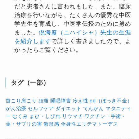
だと患者さんに言われました。また、臨床
治療を行いながら、たくさんの優秀な中医
学先生を育成し、中医学伝授のために努め
ました。
倪海厦（ニハイシャ）先生の生涯
を紹介します
で詳しく書きましたので、よ
かったらご覧ください。
タグ（一部）
首こり肩こり
頭痛
睡眠障害
冷え性
ed（ぼっき不全）
がん治療
セルフケア
ダイエット
てんかん
マタニティ
ー
むくみ
まひ・しびれ
リウマチ
ワクチン・手術・
薬・サプリの害
倦怠感
全身性エリテマトーデス