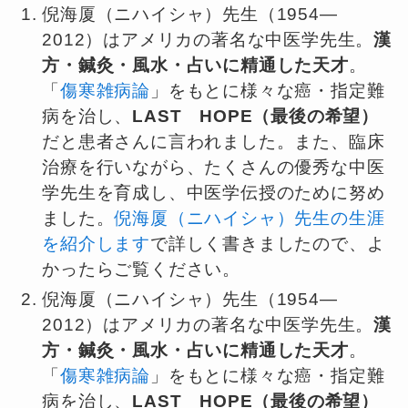
倪海厦（ニハイシャ）先生（1954—
2012）はアメリカの著名な中医学先生。
漢
方・鍼灸・風水・占いに精通した天才
。
「
傷寒雑病論
」をもとに様々な癌・指定難
病を治し、
LAST HOPE（最後の希望）
だと患者さんに言われました。また、臨床
治療を行いながら、たくさんの優秀な中医
学先生を育成し、中医学伝授のために努め
ました。
倪海厦（ニハイシャ）先生の生涯
を紹介します
で詳しく書きましたので、よ
かったらご覧ください。
倪海厦（ニハイシャ）先生（1954—
2012）はアメリカの著名な中医学先生。
漢
方・鍼灸・風水・占いに精通した天才
。
「
傷寒雑病論
」をもとに様々な癌・指定難
病を治し、
LAST HOPE（最後の希望）