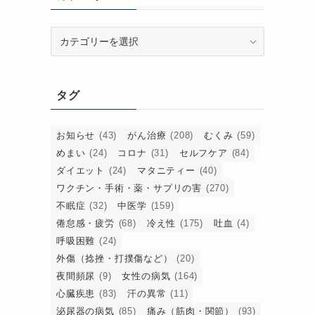
カ
テ
ゴ
リ
タグ
ー
お知らせ
(43)
がん治療
(208)
むくみ
(59)
めまい
(24)
コロナ
(31)
セルフケア
(84)
ダイエット
(24)
マタニティー
(40)
ワクチン・手術・薬・サプリの害
(270)
不眠症
(32)
中医学
(159)
倦怠感・疲労
(68)
冷え性
(175)
吐血
(4)
呼吸困難
(24)
外傷（捻挫・打撲傷など）
(20)
夜間頻尿
(9)
女性の病気
(164)
心臓疾患
(83)
汗の異常
(11)
泌尿器の病気
(85)
痛み（筋肉・関節）
(93)