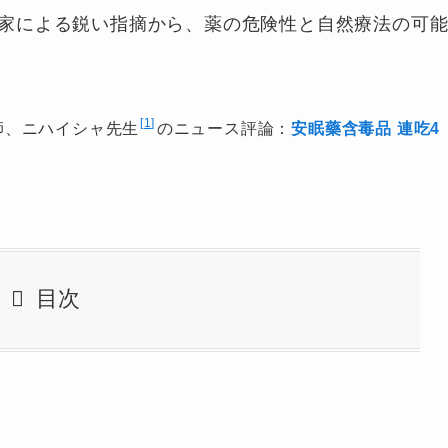
家による鋭い指摘から、薬の危険性と自然療法の可
1
師、ニハイシャ先生
のニュース評論：
安眠藥含毒品 連吃4
目次