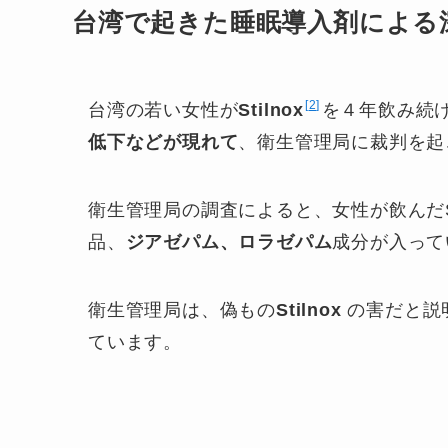
台湾で起きた睡眠導入剤による
2
台湾の若い女性が
Stilnox
を４年飲み続
低下などが現れて
、衛生管理局に裁判を起
衛生管理局の調査によると、女性が飲んだSt
品、
ジアゼパム、ロラゼパム
成分が入って
衛生管理局は、偽もの
Stilnox
の害だと説
ています。