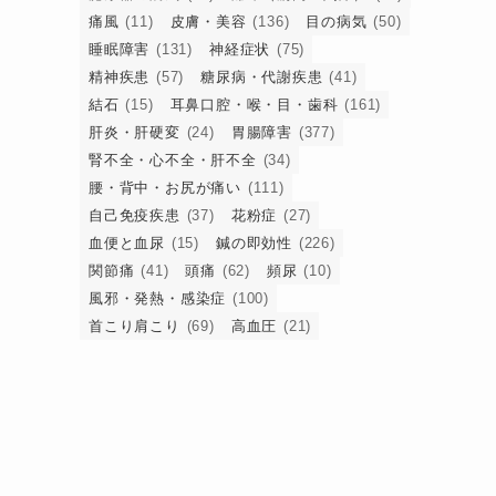
痛風
(11)
皮膚・美容
(136)
目の病気
(50)
睡眠障害
(131)
神経症状
(75)
精神疾患
(57)
糖尿病・代謝疾患
(41)
結石
(15)
耳鼻口腔・喉・目・歯科
(161)
肝炎・肝硬変
(24)
胃腸障害
(377)
腎不全・心不全・肝不全
(34)
腰・背中・お尻が痛い
(111)
自己免疫疾患
(37)
花粉症
(27)
血便と血尿
(15)
鍼の即効性
(226)
関節痛
(41)
頭痛
(62)
頻尿
(10)
風邪・発熱・感染症
(100)
首こり肩こり
(69)
高血圧
(21)