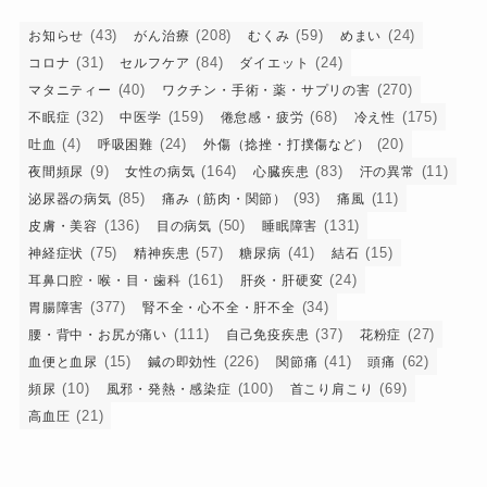
(43)
(208)
(59)
(24)
お知らせ
がん治療
むくみ
めまい
(31)
(84)
(24)
コロナ
セルフケア
ダイエット
(40)
(270)
マタニティー
ワクチン・手術・薬・サプリの害
(32)
(159)
(68)
(175)
不眠症
中医学
倦怠感・疲労
冷え性
(4)
(24)
(20)
吐血
呼吸困難
外傷（捻挫・打撲傷など）
(9)
(164)
(83)
(11)
夜間頻尿
女性の病気
心臓疾患
汗の異常
(85)
(93)
(11)
泌尿器の病気
痛み（筋肉・関節）
痛風
(136)
(50)
(131)
皮膚・美容
目の病気
睡眠障害
(75)
(57)
(41)
(15)
神経症状
精神疾患
糖尿病
結石
(161)
(24)
耳鼻口腔・喉・目・歯科
肝炎・肝硬変
(377)
(34)
胃腸障害
腎不全・心不全・肝不全
(111)
(37)
(27)
腰・背中・お尻が痛い
自己免疫疾患
花粉症
(15)
(226)
(41)
(62)
血便と血尿
鍼の即効性
関節痛
頭痛
(10)
(100)
(69)
頻尿
風邪・発熱・感染症
首こり肩こり
(21)
高血圧